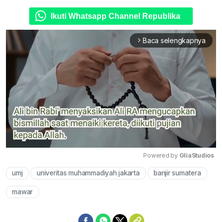
Ikuti Whatsapp Channel Republika
Baca selengkapnya
arrow_forward_ios
Powered by 
GliaStudios
umj
univeritas muhammadiyah jakarta
banjir sumatera
Mute
mawar