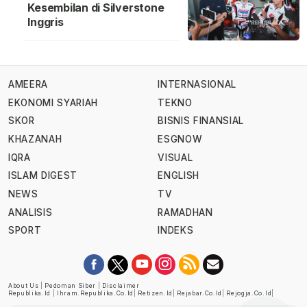
Kesembilan di Silverstone
Inggris
AMEERA
INTERNASIONAL
EKONOMI SYARIAH
TEKNO
SKOR
BISNIS FINANSIAL
KHAZANAH
ESGNOW
IQRA
VISUAL
ISLAM DIGEST
ENGLISH
NEWS
TV
ANALISIS
RAMADHAN
SPORT
INDEKS
About Us
|
Pedoman Siber
|
Disclaimer
Republika.id
|
Ihram.republika.co.id
|
Retizen.id
|
Rejabar.co.id
|
Rejogja.co.id
|