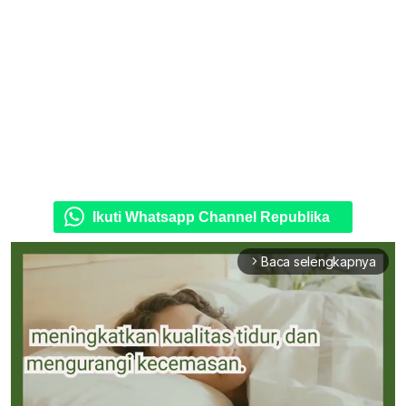
Ikuti Whatsapp Channel Republika
Baca selengkapnya
arrow_forward_ios