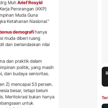
r drg Muh
Arief Rosyid
 Kerja Perorangan (KKP)
mimpinan Muda Guna
ka Ketahanan Nasional.”
bonus demografi
hanya
si muda diberi ruang
il dan berlandaskan nilai
rma dan praktik dalam
impinan politik, yang masih
, dan budaya senioritas.
gen Z) mencapai 53 persen.
esia besar, tetapi belum
is. Meritokrasi bukan hanya
Ter
kebangsaan untuk