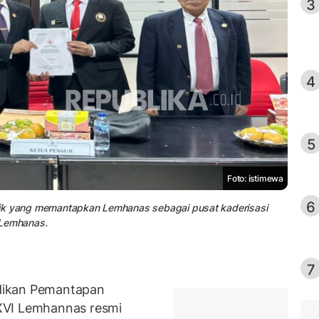
3
4
5
Foto: istimewa
6
istik yang memantapkan Lemhanas sebagai pusat kaderisasi
Lemhanas.
7
dikan Pemantapan
XVI Lemhannas resmi