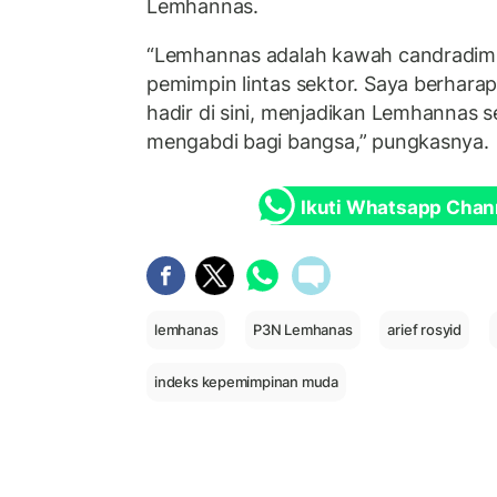
Lemhannas.
“Lemhannas adalah kawah candradim
pemimpin lintas sektor. Saya berhara
hadir di sini, menjadikan Lemhannas s
mengabdi bagi bangsa,” pungkasnya.
Ikuti Whatsapp Chan
lemhanas
P3N Lemhanas
arief rosyid
indeks kepemimpinan muda