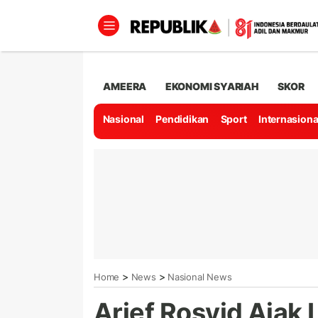
AMEERA
EKONOMI SYARIAH
SKOR
Nasional
Pendidikan
Sport
Internasiona
>
>
Home
News
Nasional News
Arief Rosyid Ajak