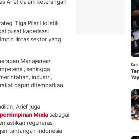
as Arief dalam keterangan
egi Tiga Pilar Holistik
 pusat kaderisasi
pin lintas sektor yang
penerapan Manajemen
Kami
ompetensi, sehingga
Ter
erintahan, industri,
Yay
rakat dapat ditempatkan
ilan, Arief juga
epemimpinan Muda
sebagai
memastikan regenerasi
engan tantangan Indonesia