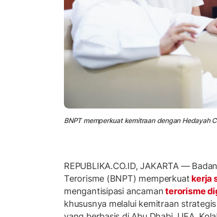
BNPT memperkuat kemitraan dengan Hedayah Cen
REPUBLIKA.CO.ID, JAKARTA — Badan
Terorisme (BNPT) memperkuat
kerja 
mengantisipasi ancaman
terorisme di
khususnya melalui kemitraan strategi
yang berbasis di Abu Dhabi, UEA. Kola