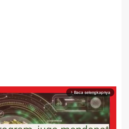
Baca selengkapnya
arrow_forward_ios