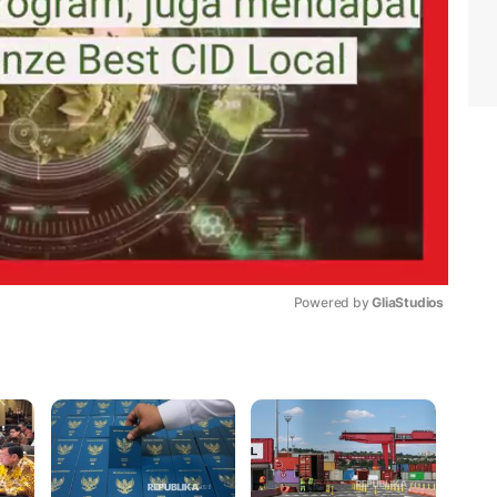
Powered by 
GliaStudios
Mute