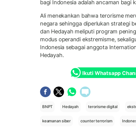
bagi Indonesia adalah ancaman bagi ka
Ali menekankan bahwa terorisme mer
negara sehingga diperlukan strategi 
dan Hedayah meliputi program peningk
modus operandi ekstremisme, sekali
Indonesia sebagai anggota Internatio
Hedayah.
Ikuti Whatsapp Chan
BNPT
Hedayah
terorisme digital
ekst
keamanan siber
counter terrorism
Indone