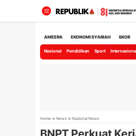
AMEERA
EKONOMI SYARIAH
SKOR
Nasional
Pendidikan
Sport
Internasiona
>
>
Home
News
Nasional News
BNPT Perkuat Kerj