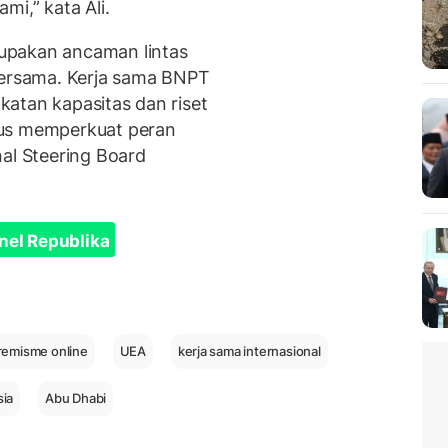
mi,” kata Ali.
upakan ancaman lintas
bersama. Kerja sama BNPT
atan kapasitas dan riset
gus memperkuat peran
nal Steering Board
nel Republika
remisme online
UEA
kerja sama internasional
sia
Abu Dhabi