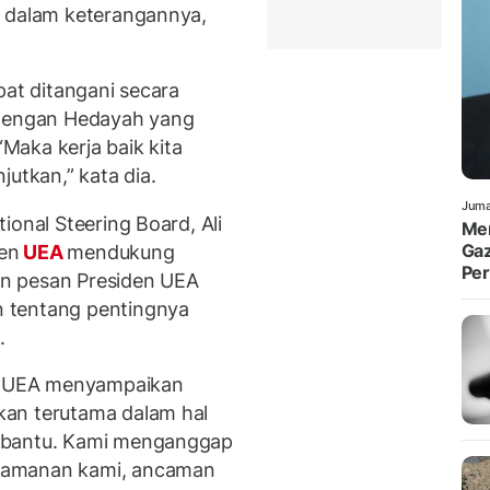
y dalam keterangannya,
pat ditangani secara
 dengan Hedayah yang
“Maka kerja baik kita
jutkan,” kata dia.
Juma
ional Steering Board, Ali
Men
Gaz
en
UEA
mendukung
Pe
n pesan Presiden UEA
 tentang pentingnya
.
en UEA menyampaikan
kan terutama dalam hal
 bantu. Kami menganggap
eamanan kami, ancaman