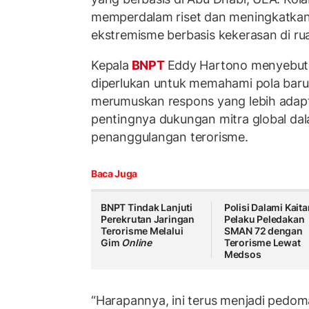
memperdalam riset dan meningkatkan
ekstremisme berbasis kekerasan di rua
Kepala
BNPT
Eddy Hartono menyebut 
diperlukan untuk memahami pola baru r
merumuskan respons yang lebih adapt
pentingnya dukungan mitra global da
penanggulangan terorisme.
Baca Juga
BNPT Tindak Lanjuti
Polisi Dalami Kait
Perekrutan Jaringan
Pelaku Peledakan
Terorisme Melalui
SMAN 72 dengan
Gim
Online
Terorisme Lewat
Medsos
“Harapannya, ini terus menjadi pedom