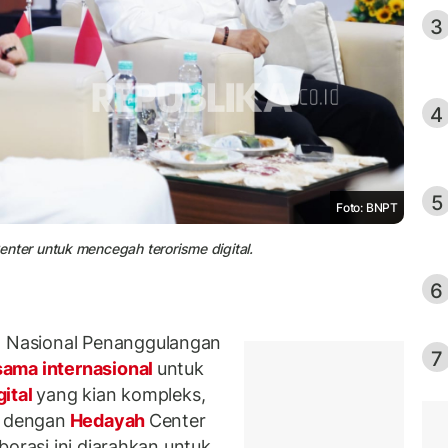
3
4
5
Foto: BNPT
ter untuk mencegah terorisme digital.
6
 Nasional Penanggulangan
7
sama internasional
untuk
gital
yang kian kompleks,
s dengan
Hedayah
Center
borasi ini diarahkan untuk