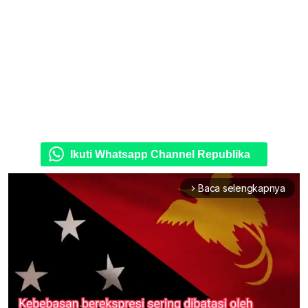
Ikuti Whatsapp Channel Republika
Baca selengkapnya
arrow_forward_ios