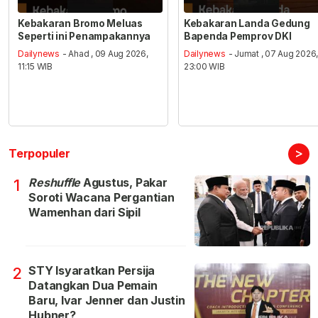
Kebakaran Bromo Meluas
Kebakaran Landa Gedung
Seperti ini Penampakannya
Bapenda Pemprov DKI
Dailynews
- Ahad , 09 Aug 2026,
Dailynews
- Jumat , 07 Aug 2026
11:15 WIB
23:00 WIB
>
Terpopuler
Reshuffle
Agustus, Pakar
1
Soroti Wacana Pergantian
Wamenhan dari Sipil
STY Isyaratkan Persija
2
Datangkan Dua Pemain
Baru, Ivar Jenner dan Justin
Hubner?