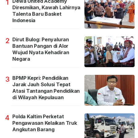
Dewa United Academy
1
Diresmikan, Kawah Lahirnya
Talenta Baru Basket
Indonesia
Dirut Bulog: Penyaluran
2
Bantuan Pangan di Alor
Wujud Nyata Kehadiran
Negara
BPMP Kepri: Pendidikan
3
Jarak Jauh Solusi Tepat
Atasi Tantangan Pendidikan
di Wilayah Kepulauan
Polda Kaltim Perketat
4
Pengawasan Kelaikan Truk
Angkutan Barang