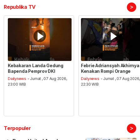
>
Republika TV
Kebakaran Landa Gedung
Febrie Adriansyah Akhirnya
Bapenda Pemprov DKI
Kenakan Rompi Orange
Dailynews
- Jumat , 07 Aug 2026,
Dailynews
- Jumat , 07 Aug 2026
23:00 WIB
22:30 WIB
>
Terpopuler