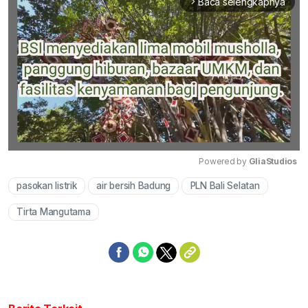
Baca selengkapnya
arrow_forward_ios
Powered by 
GliaStudios
pasokan listrik
air bersih Badung
PLN Bali Selatan
Mute
Tirta Mangutama