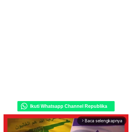
Ikuti Whatsapp Channel Republika
Baca selengkapnya
arrow_forward_ios