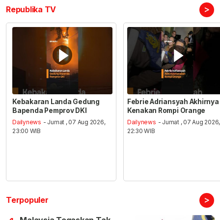
>
Republika TV
Kebakaran Landa Gedung
Febrie Adriansyah Akhirnya
Bapenda Pemprov DKI
Kenakan Rompi Orange
Dailynews
- Jumat , 07 Aug 2026,
Dailynews
- Jumat , 07 Aug 2026
23:00 WIB
22:30 WIB
>
Terpopuler