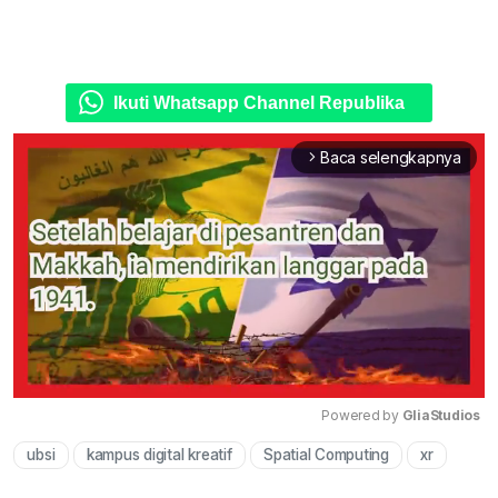
Ikuti Whatsapp Channel Republika
Baca selengkapnya
arrow_forward_ios
Powered by 
GliaStudios
ubsi
kampus digital kreatif
Spatial Computing
xr
Mute