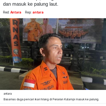
dan masuk ke palung laut.
Red:
Antara
Rep:
antara
antara
Basarnas duga pencari ikan hilang di Perairan Kutampi masuk ke palung.