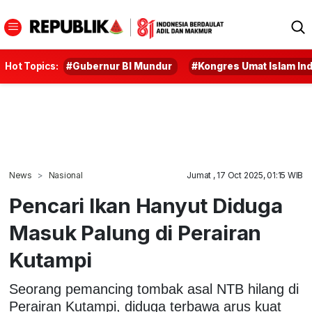
Hot Topics:
#Gubernur BI Mundur
#Kongres Umat Islam In
News
Nasional
Jumat , 17 Oct 2025, 01:15 WIB
Pencari Ikan Hanyut Diduga
Masuk Palung di Perairan
Kutampi
Seorang pemancing tombak asal NTB hilang di
Perairan Kutampi, diduga terbawa arus kuat