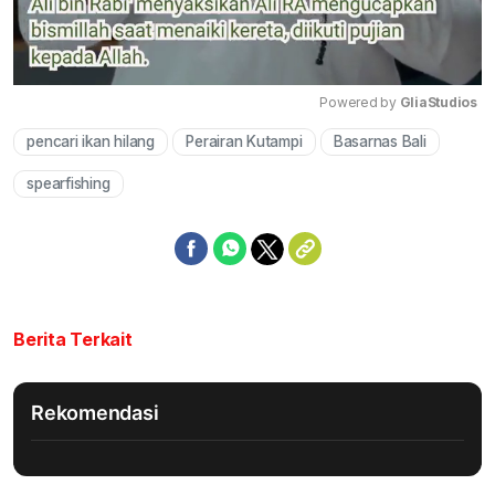
Powered by 
GliaStudios
pencari ikan hilang
Perairan Kutampi
Basarnas Bali
Mute
spearfishing
Berita Terkait
Rekomendasi