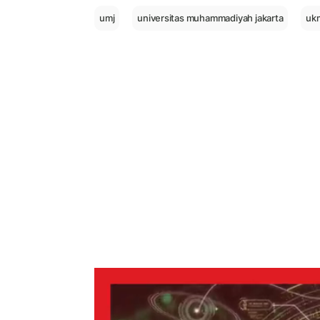
umj
universitas muhammadiyah jakarta
uk