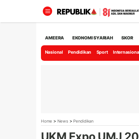
AMEERA
EKONOMI SYARIAH
SKOR
Nasional
Pendidikan
Sport
Internasiona
>
>
Home
News
Pendidikan
UKM Expo UMJ 20