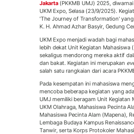
Jakarta
(PKKMB UMJ) 2025, diwarnai
UKM Expo, Selasa (23/9/2025). Kegia
'The Journey of Transformation' yang
K. H. Ahmad Azhar Basyir, Gedung Ce
UKM Expo menjadi wadah bagi mahas
lebih dekat Unit Kegiatan Mahasiswa 
sekaligus mendorong mereka aktif d
dan bakat. Kegiatan ini merupakan
ev
salah satu rangkaian dari acara PKKM
Pada kesempatan ini mahasiswa men
mencoba beberapa kegiatan yang ada di
UMJ memiliki beragam Unit Kegiatan 
UKM Olahraga, Mahasiswa Pecinta Ala
Mahasiswa Pecinta Alam (Mapena), R
Lembaga Budaya Kampus Renaissance
Tanwir, serta Korps Protokoler Mahasis