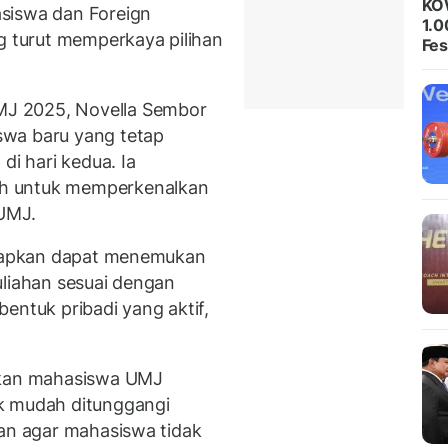
KO
siswa dan Foreign
1.0
turut memperkaya pilihan
Fes
J 2025, Novella Sembor
swa baru yang tetap
di hari kedua. Ia
h untuk memperkenalkan
 UMJ.
harapkan dapat menemukan
uliahan sesuai dengan
entuk pribadi yang aktif,
kan mahasiswa UMJ
k mudah ditunggangi
san agar mahasiswa tidak