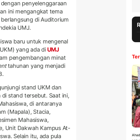
 dengan penyelenggaraan
tan ini mengangkat tema
 berlangsung di Auditorium
ndekia UMJ.
iswa baru untuk mengenal
(UKM) yang ada di
UMJ
Ter
alam pengembangan minat
ent
tahunan yang menjadi
B.
gunjungi stand UKM dan
 stand tersebut. Saat ini,
Mahasiswa, di antaranya
m (Mapala), Stacia,
esimen Mahasiswa,
, Unit Dakwah Kampus At-
wa. Selain itu, ada pula
Ahad