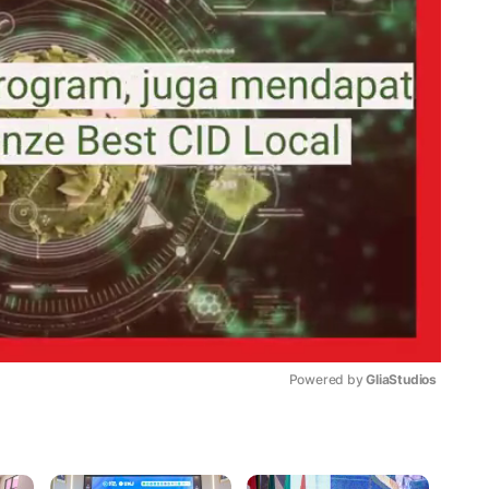
Powered by 
GliaStudios
Mute