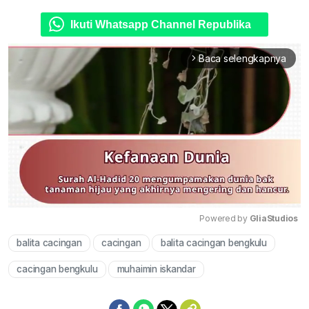
Ikuti Whatsapp Channel Republika
Baca selengkapnya
arrow_forward_ios
Powered by 
GliaStudios
balita cacingan
cacingan
balita cacingan bengkulu
Mute
cacingan bengkulu
muhaimin iskandar