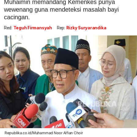
Muhaimin memandang Kemenkes punya
wewenang guna mendeteksi masalah bayi
cacingan.
Red:
Teguh Firmansyah
Rep:
Rizky Suryarandika
Republika.co.id/Muhammad Noor Alfian Choir