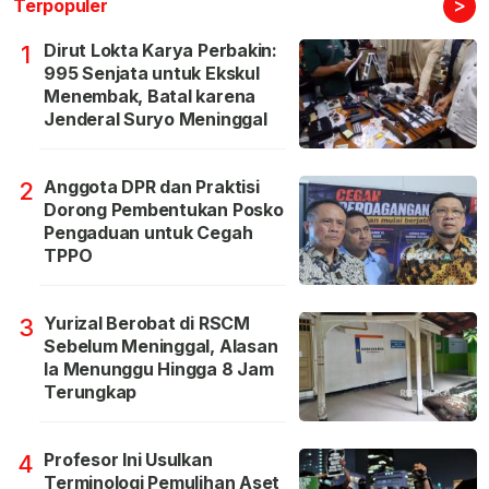
>
Terpopuler
Dirut Lokta Karya Perbakin:
1
995 Senjata untuk Ekskul
Menembak, Batal karena
Jenderal Suryo Meninggal
Anggota DPR dan Praktisi
2
Dorong Pembentukan Posko
Pengaduan untuk Cegah
TPPO
Yurizal Berobat di RSCM
3
Sebelum Meninggal, Alasan
Ia Menunggu Hingga 8 Jam
Terungkap
Profesor Ini Usulkan
4
Terminologi Pemulihan Aset