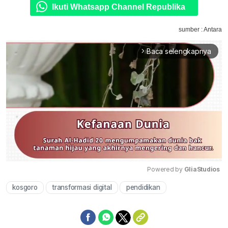
Ikuti Whatsapp Channel Republika
sumber : Antara
Baca selengkapnya
arrow_forward_ios
Powered by 
GliaStudios
kosgoro
transformasi digital
pendidikan
Mute