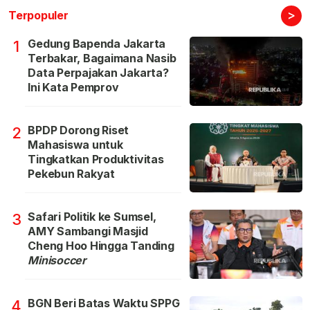
>
Terpopuler
Gedung Bapenda Jakarta
1
Terbakar, Bagaimana Nasib
Data Perpajakan Jakarta?
Ini Kata Pemprov
BPDP Dorong Riset
2
Mahasiswa untuk
Tingkatkan Produktivitas
Pekebun Rakyat
Safari Politik ke Sumsel,
3
AMY Sambangi Masjid
Cheng Hoo Hingga Tanding
Minisoccer
BGN Beri Batas Waktu SPPG
4