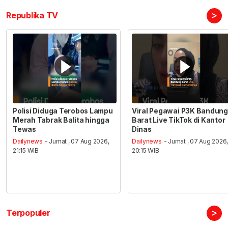
>
Republika TV
Polisi Diduga Terobos Lampu
Viral Pegawai P3K Bandung
Merah Tabrak Balita hingga
Barat Live TikTok di Kantor
Tewas
Dinas
Dailynews
- Jumat , 07 Aug 2026,
Dailynews
- Jumat , 07 Aug 2026
21:15 WIB
20:15 WIB
>
Terpopuler