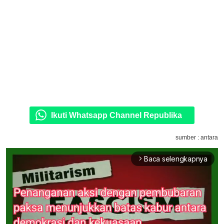
Ikuti Whatsapp Channel Republika
sumber : antara
Baca selengkapnya
arrow_forward_ios