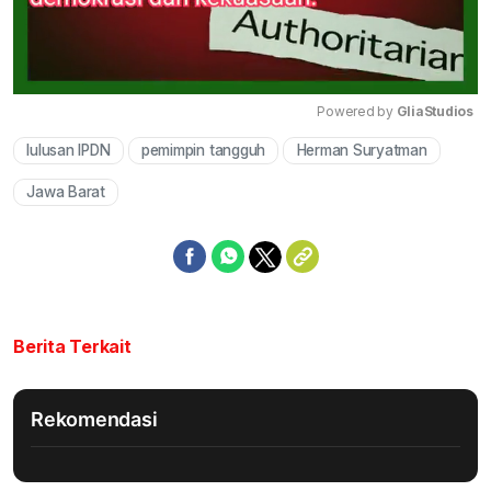
Powered by 
GliaStudios
lulusan IPDN
pemimpin tangguh
Herman Suryatman
Mute
Jawa Barat
Berita Terkait
Rekomendasi