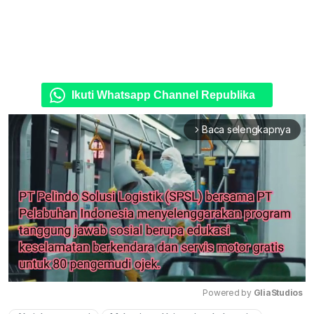
Ikuti Whatsapp Channel Republika
Baca selengkapnya
arrow_forward_ios
Powered by 
GliaStudios