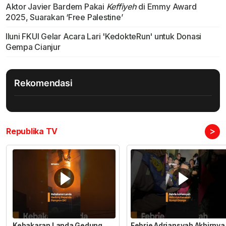
Aktor Javier Bardem Pakai
Keffiyeh
di Emmy Award
2025, Suarakan ‘Free Palestine’
Iluni FKUI Gelar Acara Lari 'KedokteRun' untuk Donasi
Gempa Cianjur
Rekomendasi
>
Republika TV
Kebakaran Landa Gedung
Febrie Adriansyah Akhirnya