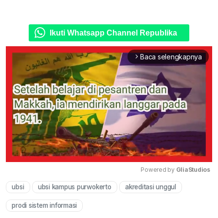
Ikuti Whatsapp Channel Republika
Baca selengkapnya
arrow_forward_ios
Powered by 
GliaStudios
ubsi
ubsi kampus purwokerto
akreditasi unggul
Mute
prodi sistem informasi