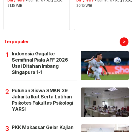
Dailynews
- Jumat , 07 Aug 2026,
Dailynews
- Jumat , 07 Aug 2026
21:15 WIB
20:15 WIB
>
Terpopuler
Indonesia Gagal ke
1
Semifinal Piala AFF 2026
Usai Ditahan Imbang
Singapura 1-1
Puluhan Siswa SMKN 39
2
Jakarta Ikut Serta Latihan
Psikotes Fakultas Psikologi
YARSI
PKK Makassar Gelar Kajian
3