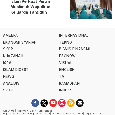
Islam Perkuat Peran
Muslimah Wujudkan
Keluarga Tangguh
AMEERA
INTERNASIONAL
EKONOMI SYARIAH
TEKNO
SKOR
BISNIS FINANSIAL
KHAZANAH
ESGNOW
IQRA
VISUAL
ISLAM DIGEST
ENGLISH
NEWS
TV
ANALISIS
RAMADHAN
SPORT
INDEKS
About Us
|
Pedoman Siber
|
Disclaimer
Republika.id
|
Ihram.republika.co.id
|
Retizen.id
|
Rejabar.co.id
|
Rejogja.co.id
|