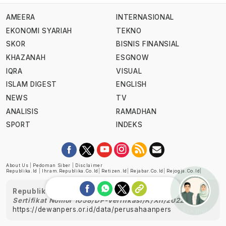
AMEERA
INTERNASIONAL
EKONOMI SYARIAH
TEKNO
SKOR
BISNIS FINANSIAL
KHAZANAH
ESGNOW
IQRA
VISUAL
ISLAM DIGEST
ENGLISH
NEWS
TV
ANALISIS
RAMADHAN
SPORT
INDEKS
About Us
|
Pedoman Siber
|
Disclaimer
Republika.id
|
Ihram.republika.co.id
|
Retizen.id
|
Rejabar.co.id
|
Rejogja.co.id
|
Republika telah diverifikasi oleh Dewan Pers
Sertifikat Nomor 1058/DP-Verifikasi/K/XII/2022
https://dewanpers.or.id/data/perusahaanpers
Ask me!