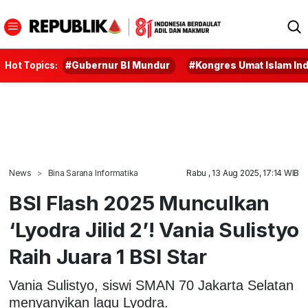
Hot Topics:
#Gubernur BI Mundur
#Kongres Umat Islam In
News
Bina Sarana Informatika
Rabu , 13 Aug 2025, 17:14 WIB
BSI Flash 2025 Munculkan
‘Lyodra Jilid 2’! Vania Sulistyo
Raih Juara 1 BSI Star
Vania Sulistyo, siswi SMAN 70 Jakarta Selatan
menyanyikan lagu Lyodra.