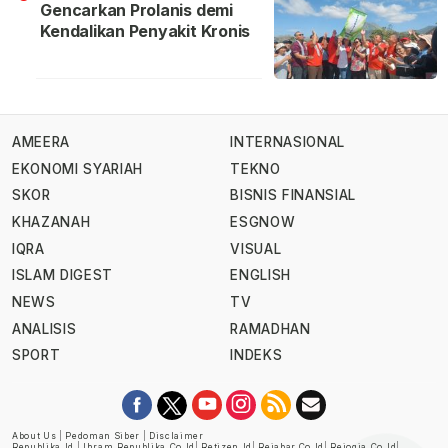
Gencarkan Prolanis demi
Kendalikan Penyakit Kronis
AMEERA
INTERNASIONAL
EKONOMI SYARIAH
TEKNO
SKOR
BISNIS FINANSIAL
KHAZANAH
ESGNOW
IQRA
VISUAL
ISLAM DIGEST
ENGLISH
NEWS
TV
ANALISIS
RAMADHAN
SPORT
INDEKS
About Us
|
Pedoman Siber
|
Disclaimer
Republika.id
|
Ihram.republika.co.id
|
Retizen.id
|
Rejabar.co.id
|
Rejogja.co.id
|