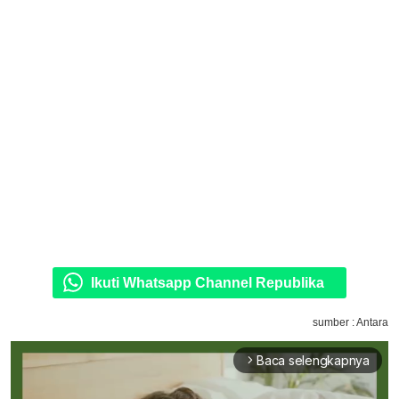
Ikuti Whatsapp Channel Republika
sumber : Antara
Baca selengkapnya
arrow_forward_ios