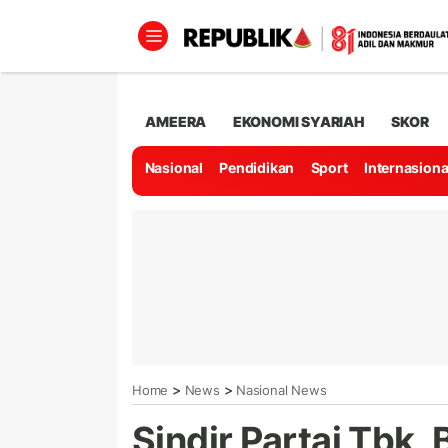
AMEERA
EKONOMI SYARIAH
SKOR
Nasional
Pendidikan
Sport
Internasiona
>
>
Home
News
Nasional News
Sindir Partai Tbk, 