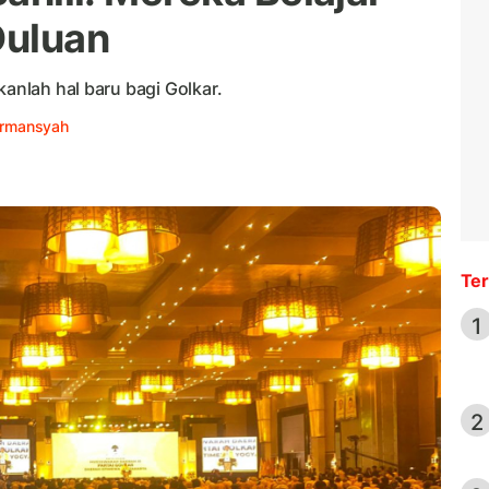
Duluan
kanlah hal baru bagi Golkar.
irmansyah
Ter
1
2