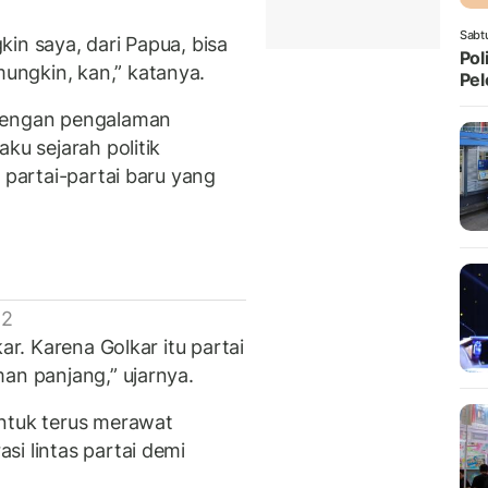
Sabt
in saya, dari Papua, bisa
Pol
ungkin, kan,” katanya.
Pel
 dengan pengalaman
ku sejarah politik
 partai-partai baru yang
 2
ar. Karena Golkar itu partai
an panjang,” ujarnya.
untuk terus merawat
i lintas partai demi