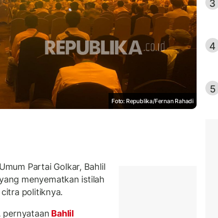
3
4
5
Foto: Republika/Fernan Rahadi
mum Partai Golkar, Bahlil
k yang menyematkan istilah
citra politiknya.
, pernyataan
Bahlil