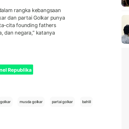
mi dalam rangka kebangsaan
kar dan partai Golkar punya
a-cita founding fathers
, dan negara,” katanya
nel Republika
golkar
musda golkar
partai golkar
bahlil