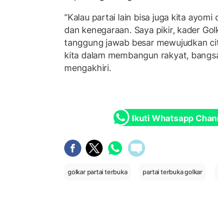
“Kalau partai lain bisa juga kita ayo
dan kenegaraan. Saya pikir, kader Gol
tanggung jawab besar mewujudkan cit
kita dalam membangun rakyat, bangsa
mengakhiri.
Ikuti Whatsapp Chan
golkar partai terbuka
partai terbuka golkar