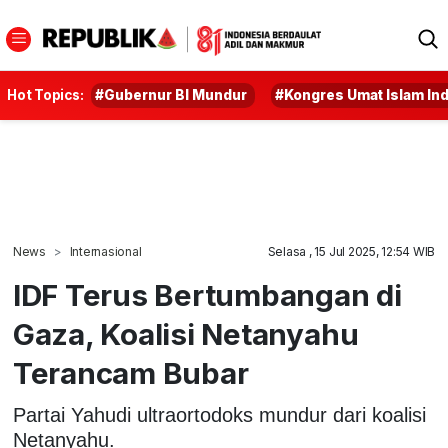
Hot Topics:
#Gubernur BI Mundur
#Kongres Umat Islam In
News
Internasional
Selasa , 15 Jul 2025, 12:54 WIB
IDF Terus Bertumbangan di
Gaza, Koalisi Netanyahu
Terancam Bubar
Partai Yahudi ultraortodoks mundur dari koalisi
Netanyahu.