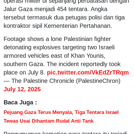
operasi militer di sepanjang perbatasan dengan
Jalur Gaza menjadi 454 tentara. Angka
tersebut termasuk dua petugas polisi dan tiga
kontraktor sipil Kementerian Pertahanan.
Footage shows a lone Palestinian fighter
detonating explosives targeting two Israeli
armored vehicles east of Khan Younis,
southern Gaza. The incident reportedly took
place on July 8.
pic.twitter.com/VkEdZrTRqm
— The Palestine Chronicle (PalestineChron)
July 12, 2025
Baca Juga :
Pejuang Gaza Terus Menyala, Tiga Tentara Israel
Tewas Usai Dihantam Rudal Anti Tank
Pengumuman kematian para tentara itu terjadi