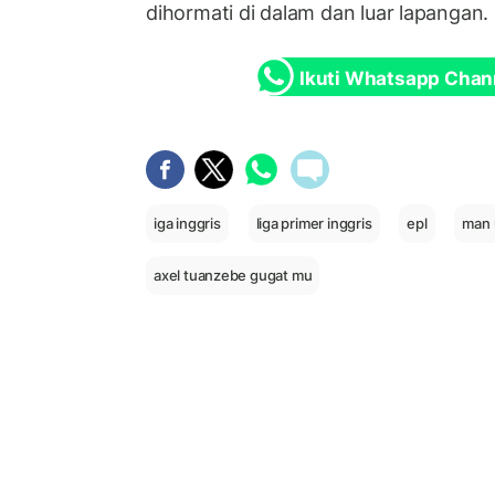
dihormati di dalam dan luar lapangan.
Ikuti Whatsapp Chan
iga inggris
liga primer inggris
epl
man 
axel tuanzebe gugat mu