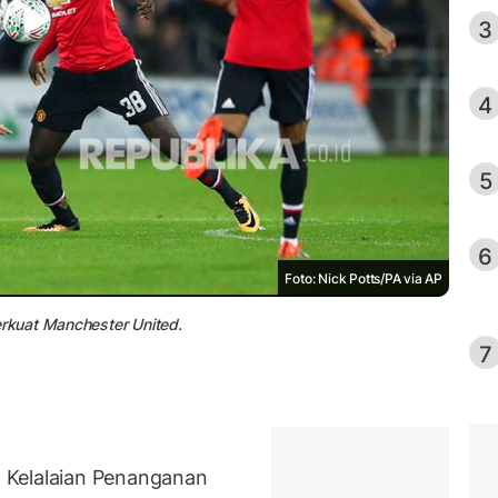
3
4
5
6
Foto: Nick Potts/PA via AP
rkuat Manchester United.
7
 Kelalaian Penanganan