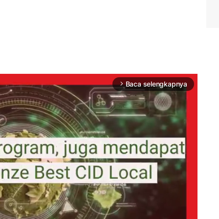
Baca selengkapnya
arrow_forward_ios