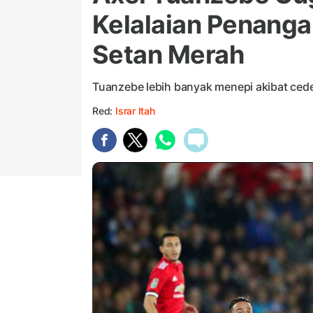
Kelalaian Penang
Setan Merah
Tuanzebe lebih banyak menepi akibat ced
Red:
Israr Itah