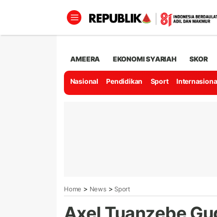
AMEERA
EKONOMI SYARIAH
SKOR
Nasional
Pendidikan
Sport
Internasiona
>
>
Home
News
Sport
Axel Tuanzebe Gu