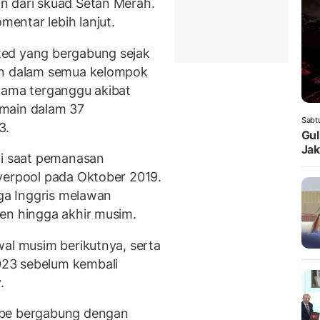
n dari skuad Setan Merah.
entar lebih lanjut.
ted yang bergabung sejak
en dalam semua kelompok
tama terganggu akibat
rmain dalam 37
Sabt
3.
Gul
Jak
di saat pemanasan
verpool pada Oktober 2019.
iga Inggris melawan
en hingga akhir musim.
wal musim berikutnya, serta
23 sebelum kembali
.
ebe bergabung dengan