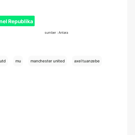
nel Republika
sumber : Antara
utd
mu
manchester united
axel tuanzebe