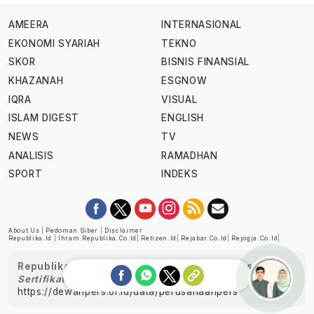
AMEERA
INTERNASIONAL
EKONOMI SYARIAH
TEKNO
SKOR
BISNIS FINANSIAL
KHAZANAH
ESGNOW
IQRA
VISUAL
ISLAM DIGEST
ENGLISH
NEWS
TV
ANALISIS
RAMADHAN
SPORT
INDEKS
About Us
|
Pedoman Siber
|
Disclaimer
Republika.id
|
Ihram.republika.co.id
|
Retizen.id
|
Rejabar.co.id
|
Rejogja.co.id
|
Republika telah diverifikasi oleh Dewan Pers
Sertifikat Nomor 1058/DP-Verifikasi/K/XII/2022
https://dewanpers.or.id/data/perusahaanpers
Ask me!