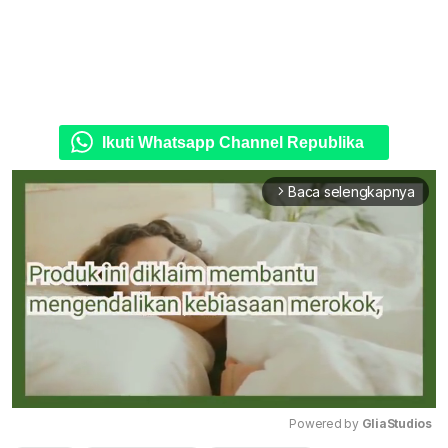
Ikuti Whatsapp Channel Republika
Baca selengkapnya
arrow_forward_ios
Powered by 
GliaStudios