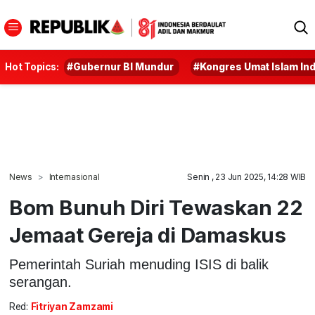
Hot Topics:
#Gubernur BI Mundur
#Kongres Umat Islam In
News
Internasional
Senin , 23 Jun 2025, 14:28 WIB
Bom Bunuh Diri Tewaskan 22
Jemaat Gereja di Damaskus
Pemerintah Suriah menuding ISIS di balik
serangan.
Red:
Fitriyan Zamzami