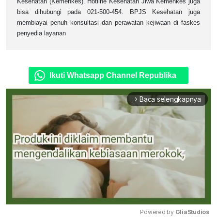
Kesehatan (Kemenkes). Hotline Kesehatan Jiwa Kemenkes juga
bisa dihubungi pada 021-500-454. BPJS Kesehatan juga
membiayai penuh konsultasi dan perawatan kejiwaan di faskes
penyedia layanan
Ikuti Whatsapp Channel Republika
Baca selengkapnya
arrow_forward_ios
Powered by 
GliaStudios