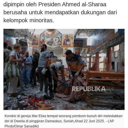
dipimpin oleh Presiden Ahmed al-Sharaa
berusaha untuk mendapatkan dukungan dari
kelompok minoritas.
Kondisi di gereja Mar Elias tempat seorang pembom bunuh diri meledakkan
diri di Dweila di pinggiran Damaskus, Suriah,Ahad 22 Juni 2025. - ( AP
Photo/Omar Sanadiki)