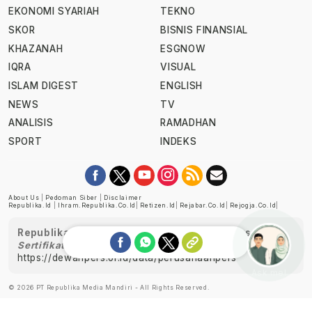
EKONOMI SYARIAH
TEKNO
SKOR
BISNIS FINANSIAL
KHAZANAH
ESGNOW
IQRA
VISUAL
ISLAM DIGEST
ENGLISH
NEWS
TV
ANALISIS
RAMADHAN
SPORT
INDEKS
About Us
|
Pedoman Siber
|
Disclaimer
Republika.id
|
Ihram.republika.co.id
|
Retizen.id
|
Rejabar.co.id
|
Rejogja.co.id
|
Republika telah diverifikasi oleh Dewan Pers
Sertifikat Nomor 1058/DP-Verifikasi/K/XII/2022
https://dewanpers.or.id/data/perusahaanpers
Ask me!
© 2026 PT Republika Media Mandiri - All Rights Reserved.