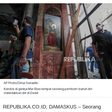
AP Photo/Omar Sanadiki
Kondisi di gereja Mar Elias tempat seorang pembom bunuh diri
meledakkan diri di Dweil
REPUBLIKA.CO.ID, DAMASKUS
– Seorang