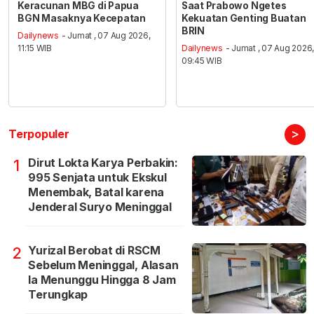
Keracunan MBG di Papua
Saat Prabowo Ngetes
BGN Masaknya Kecepatan
Kekuatan Genting Buatan
BRIN
Dailynews
- Jumat , 07 Aug 2026,
11:15 WIB
Dailynews
- Jumat , 07 Aug 2026
09:45 WIB
>
Terpopuler
Dirut Lokta Karya Perbakin:
1
995 Senjata untuk Ekskul
Menembak, Batal karena
Jenderal Suryo Meninggal
Yurizal Berobat di RSCM
2
Sebelum Meninggal, Alasan
Ia Menunggu Hingga 8 Jam
Terungkap