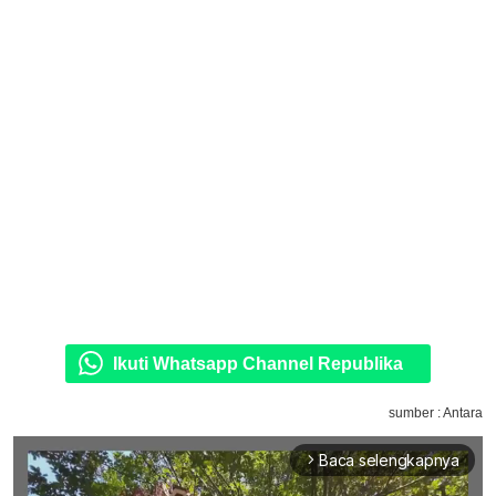
Ikuti Whatsapp Channel Republika
sumber : Antara
Baca selengkapnya
arrow_forward_ios