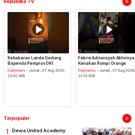
>
Republika TV
Kebakaran Landa Gedung
Febrie Adriansyah Akhirnya
Bapenda Pemprov DKI
Kenakan Rompi Orange
Dailynews
- Jumat , 07 Aug 2026,
Dailynews
- Jumat , 07 Aug 2026
23:00 WIB
22:30 WIB
>
Terpopuler
Dewa United Academy
1