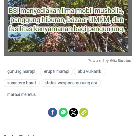
Powered by 
GliaStudios
gunung marapi
erupsi marapi
abu vulkanik
Mute
sumatera barat
status waspada gunung api
marapi meletus