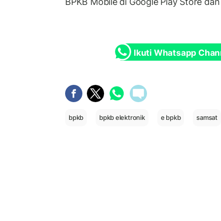
BPKB Mobile di Google Play Store dan
Ikuti Whatsapp Chan
bpkb
bpkb elektronik
e bpkb
samsat