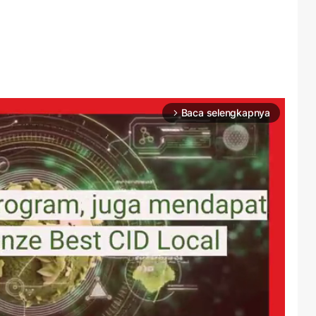
Baca selengkapnya
arrow_forward_ios