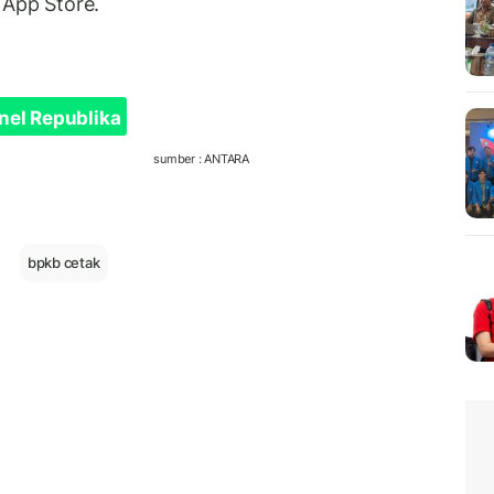
 App Store.
nel Republika
sumber : ANTARA
bpkb cetak