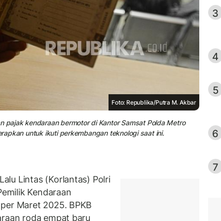
3
4
5
Foto: Republika/Putra M. Akbar
 pajak kendaraan bermotor di Kantor Samsat Polda Metro
6
erapkan untuk ikuti perkembangan teknologi saat ini.
7
lu Lintas (Korlantas) Polri
emilik Kendaraan
 per Maret 2025. BPKB
araan roda empat baru