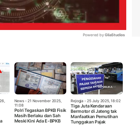
Powered by 
GliaStudios
Mute
26,
News
- 21 November 2025,
Rejogja
- 25 July 2025, 18:02
11:08
Tiga Juta Kendaraan
Polri Tegaskan BPKB Fisik
Bermotor di Jateng tak
Masih Berlaku dan Sah
Manfaatkan Pemutihan
a
Meski Kini Ada E-BPKB
Tunggakan Pajak