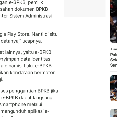
gan e-BPKB, pemilik
absahan dokumen BPKB
ntor Sistem Administrasi
le Play Store. Nanti di situ
l datanya,” ucapnya.
Juma
at lainnya, yaitu e-BPKB
Pol
nyimpan data identitas
Sek
Sen
a dinamis. Lalu, e-BPKB
likan kendaraan bermotor
i.
es penggantian BPKB jika
ik e-BPKB dapat langsung
 smartphone melalui
 mengunduh aplikasi e-