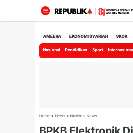
AMEERA
EKONOMI SYARIAH
SKOR
Nasional
Pendidikan
Sport
Internasiona
>
>
Home
News
Nasional News
BPKB Elektronik D