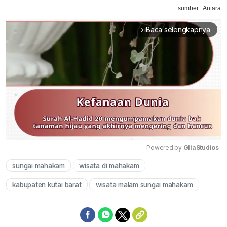
sumber : Antara
Baca selengkapnya
arrow_forward_ios
Powered by 
GliaStudios
sungai mahakam
wisata di mahakam
Mute
kabupaten kutai barat
wisata malam sungai mahakam