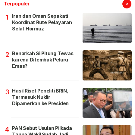
>
Terpopuler
Iran dan Oman Sepakati
1
Koordinat Rute Pelayaran
Selat Hormuz
Benarkah Si Pitung Tewas
2
karena Ditembak Peluru
Emas?
Hasil Riset Peneliti BRIN,
3
Termasuk Nuklir
Dipamerkan ke Presiden
PAN Sebut Usulan Pilkada
4
Tanpa Wakil Sudah Jadi