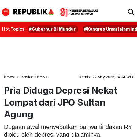
Hot Topics:
#Gubernur BI Mundur
#Kongres Umat Islam In
News
Nasional News
Kamis , 22 May 2025, 14:04 WIB
Pria Diduga Depresi Nekat
Lompat dari JPO Sultan
Agung
Dugaan awal menyebutkan bahwa tindakan RY
dipicu oleh depresi yang dialaminya.