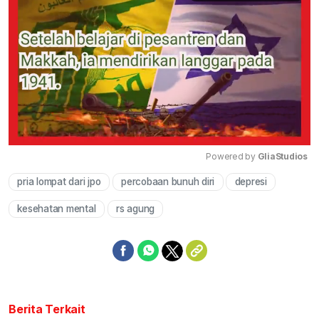
Powered by 
GliaStudios
pria lompat dari jpo
percobaan bunuh diri
depresi
Mute
kesehatan mental
rs agung
Berita Terkait