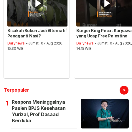
Bisakah Sukun Jadi Alternatif
Burger King Pecat Karyaw
Pengganti Nasi?
yang Ucap Free Palestine
Dailynews
- Jumat , 07 Aug 2026,
Dailynews
- Jumat , 07 Aug 2026
15:30 WIB
14:15 WIB
>
Terpopuler
Respons Meninggalnya
1
Pasien BPJS Kesehatan
Yurizal, Prof Dasaad
Berduka