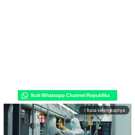
Ikuti Whatsapp Channel Republika
Baca selengkapnya
arrow_forward_ios