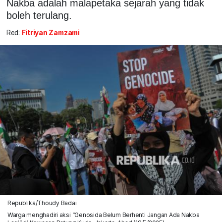
Nakba adalah malapetaka sejarah yang tidak
boleh terulang.
Red:
Fitriyan Zamzami
Republika/Thoudy Badai
Warga menghadiri aksi “Genosida Belum Berhenti Jangan Ada Nakba