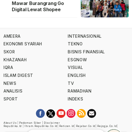
Mawar Burangrang Go
Digital Lewat Shopee
AMEERA
INTERNASIONAL
EKONOMI SYARIAH
TEKNO
SKOR
BISNIS FINANSIAL
KHAZANAH
ESGNOW
IQRA
VISUAL
ISLAM DIGEST
ENGLISH
NEWS
TV
ANALISIS
RAMADHAN
SPORT
INDEKS
About Us
|
Pedoman Siber
|
Disclaimer
Republika.id
|
Ihram.republika.co.id
|
Retizen.id
|
Rejabar.co.id
|
Rejogja.co.id
|