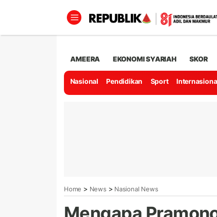
AMEERA
EKONOMI SYARIAH
SKOR
Nasional
Pendidikan
Sport
Internasiona
>
>
Home
News
Nasional News
Mengapa Pramono 