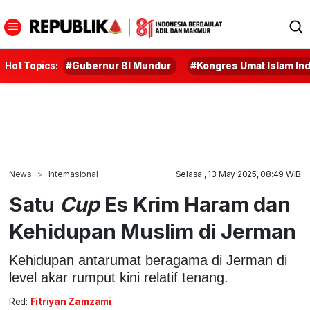
Hot Topics:
#Gubernur BI Mundur
#Kongres Umat Islam In
News
Internasional
Selasa , 13 May 2025, 08:49 WIB
Satu
Cup
Es Krim Haram dan
Kehidupan Muslim di Jerman
Kehidupan antarumat beragama di Jerman di
level akar rumput kini relatif tenang.
Red:
Fitriyan Zamzami