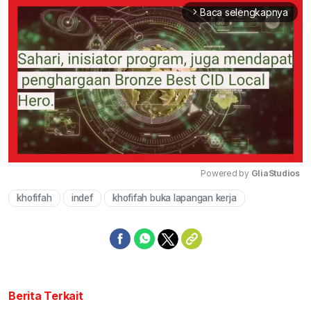
Baca selengkapnya
arrow_forward_ios
Powered by 
GliaStudios
khofifah
indef
khofifah buka lapangan kerja
Mute
Berita Terkait