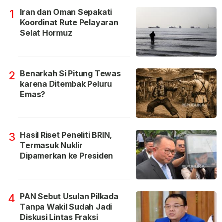
Iran dan Oman Sepakati
1
Koordinat Rute Pelayaran
Selat Hormuz
Benarkah Si Pitung Tewas
2
karena Ditembak Peluru
Emas?
Hasil Riset Peneliti BRIN,
3
Termasuk Nuklir
Dipamerkan ke Presiden
PAN Sebut Usulan Pilkada
4
Tanpa Wakil Sudah Jadi
Diskusi Lintas Fraksi