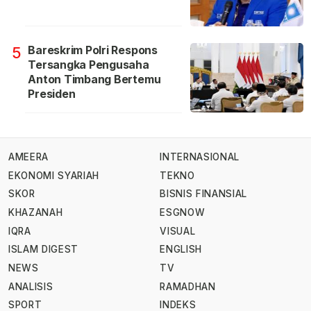
Bareskrim Polri Respons
5
Tersangka Pengusaha
Anton Timbang Bertemu
Presiden
AMEERA
INTERNASIONAL
EKONOMI SYARIAH
TEKNO
SKOR
BISNIS FINANSIAL
KHAZANAH
ESGNOW
IQRA
VISUAL
ISLAM DIGEST
ENGLISH
NEWS
TV
ANALISIS
RAMADHAN
SPORT
INDEKS