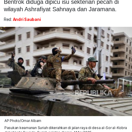
Bentrok diduga dipicu isu sekterian pecah di
wilayah Ashrafiyat Sahnaya dan Jaramana.
Red:
Andri Saubani
AP Photo/Omar Albam
Pasukan keamanan Suriah dikerahkan di jalan raya di desa al-Sor al-Kobra