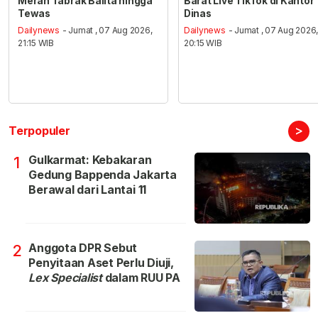
Merah Tabrak Balita hingga
Barat Live TikTok di Kantor
Tewas
Dinas
Dailynews
- Jumat , 07 Aug 2026,
Dailynews
- Jumat , 07 Aug 2026
21:15 WIB
20:15 WIB
>
Terpopuler
Gulkarmat: Kebakaran
1
Gedung Bappenda Jakarta
Berawal dari Lantai 11
Anggota DPR Sebut
2
Penyitaan Aset Perlu Diuji,
Lex Specialist
dalam RUU PA