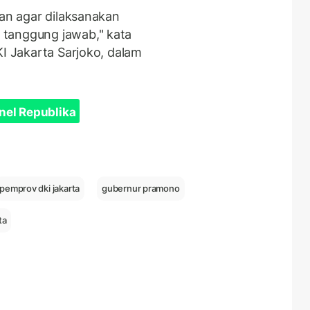
dan agar dilaksanakan
 tanggung jawab," kata
KI Jakarta Sarjoko, dalam
nel Republika
pemprov dki jakarta
gubernur pramono
ta