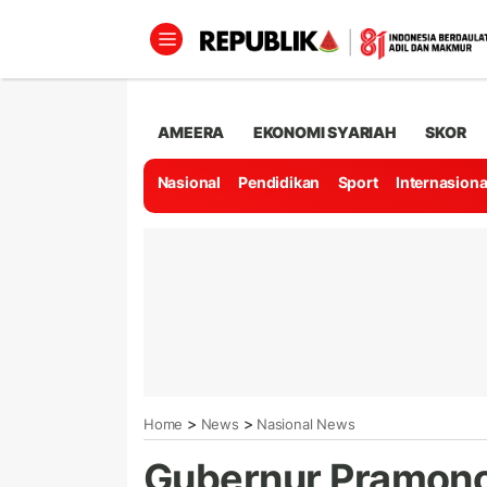
AMEERA
EKONOMI SYARIAH
SKOR
Nasional
Pendidikan
Sport
Internasiona
>
>
Home
News
Nasional News
Gubernur Pramono