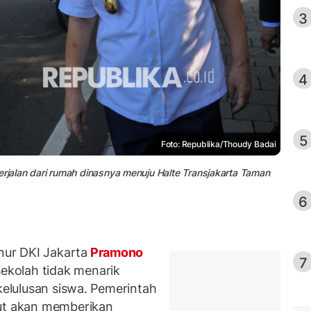
3
4
5
Foto: Republika/Thoudy Badai
jalan dari rumah dinasnya menuju Halte Transjakarta Taman
6
ur DKI Jakarta
Pramono
7
ekolah tidak menarik
 kelulusan siswa. Pemerintah
but akan memberikan