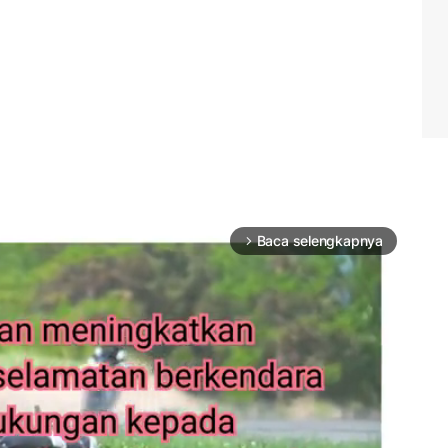
Baca selengkapnya
arrow_forward_ios