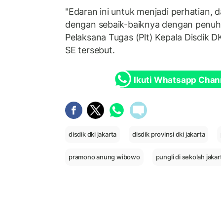
"Edaran ini untuk menjadi perhatian, 
dengan sebaik-baiknya dengan penuh
Pelaksana Tugas (Plt) Kepala Disdik D
SE tersebut.
Ikuti Whatsapp Chan
disdik dki jakarta
disdik provinsi dki jakarta
pramono anung wibowo
pungli di sekolah jakar