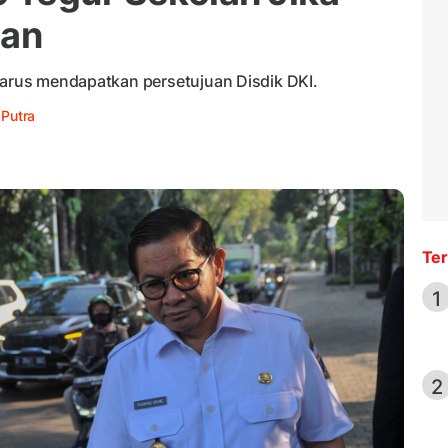
san
 harus mendapatkan persetujuan Disdik DKI.
 Putra
Ter
1
2