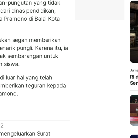
tan-pungutan yang tidak
ari dinas pendidikan,
ta Pramono di Balai Kota
 akan segan memberikan
arik pungli. Karena itu, ia
dak sembarangan untuk
n siswa.
Juma
RI 
 luar hal yang telah
Ser
memberikan teguran kepada
ramono.
 2
 mengeluarkan Surat