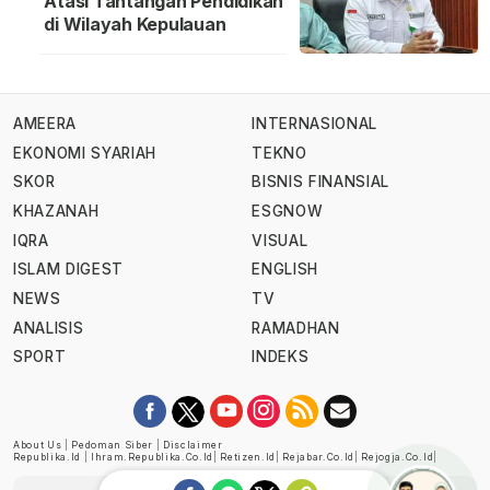
Atasi Tantangan Pendidikan
di Wilayah Kepulauan
AMEERA
INTERNASIONAL
EKONOMI SYARIAH
TEKNO
SKOR
BISNIS FINANSIAL
KHAZANAH
ESGNOW
IQRA
VISUAL
ISLAM DIGEST
ENGLISH
NEWS
TV
ANALISIS
RAMADHAN
SPORT
INDEKS
About Us
|
Pedoman Siber
|
Disclaimer
Republika.id
|
Ihram.republika.co.id
|
Retizen.id
|
Rejabar.co.id
|
Rejogja.co.id
|