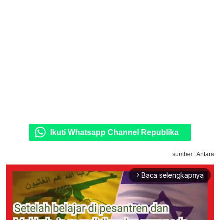
Ikuti Whatsapp Channel Republika
sumber : Antara
Baca selengkapnya
arrow_forward_ios