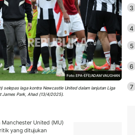
3
4
5
6
Foto: EPA-EFE/ADAM VAUGHAN
7
 selepas laga kontra Newcastle United dalam lanjutan Liga
 St James Park, Ahad (13/4/2025).
h Manchester United (MU)
ik yang ditujukan