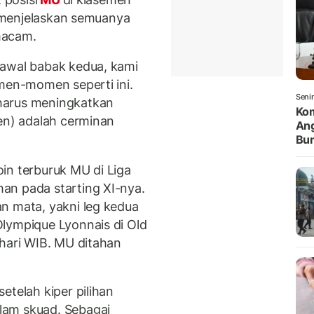
h menjelaskan semuanya
macam.
 awal babak kedua, kami
omen-momen seperti ini.
Seni
harus meningkatkan
Kom
men) adalah cerminan
Ang
Bun
in terburuk MU di Liga
an pada starting XI-nya.
n mata, yakni leg kedua
lympique Lyonnais di Old
 hari WIB. MU ditahan
etelah kiper pilihan
lam skuad. Sebagai