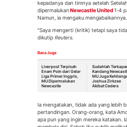
kepadanya dan timnya setelah Setela
dipermalukan
Newcastle United
1-4 p
Namun, ia mengaku mengabaikannya
"Saya mengerti (kritik) tetapi saya tid
dikutip
Reuters
.
Baca Juga
Liverpool Terpisah
Sudahlah Terkapar
Enam Poin dari Gelar
Kandang Newcastl
Liga Primer Inggris,
MU Juga Kehilang
MU Dipermalukan
Joshua Zirkzee
Newcastle
Akibat Cedera
Ia mengatakan, tidak ada yang lebih 
pertandingan. Orang-orang, kata Am
apa pun yang ingin mereka katakan. I
membela diri. Sebab jika publik melihat