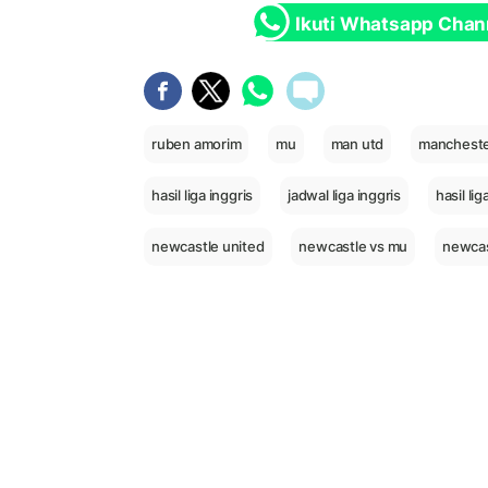
Ikuti Whatsapp Chan
ruben amorim
mu
man utd
mancheste
hasil liga inggris
jadwal liga inggris
hasil li
newcastle united
newcastle vs mu
newcas