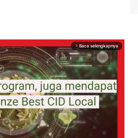
Baca selengkapnya
arrow_forward_ios