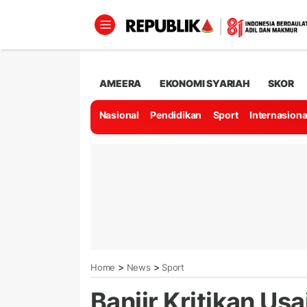
AMEERA
EKONOMI SYARIAH
SKOR
Nasional
Pendidikan
Sport
Internasiona
>
>
Home
News
Sport
Banjir Kritikan Us