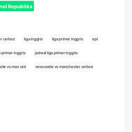
nel Republika
r united
liga inggris
liga primer inggris
epl
ga primer inggris
jadwal liga primer inggris
tle vs man utd
newcastle vs manchester united