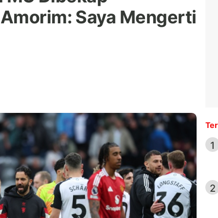
 Amorim: Saya Mengerti
Ter
1
2