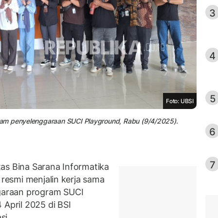
3
4
5
Foto: UBSI
lam penyelenggaraan SUCI Playground, Rabu (9/4/2025).
6
7
as Bina Sarana Informatika
 resmi menjalin kerja sama
garaan program SUCI
 April 2025 di BSI
si.