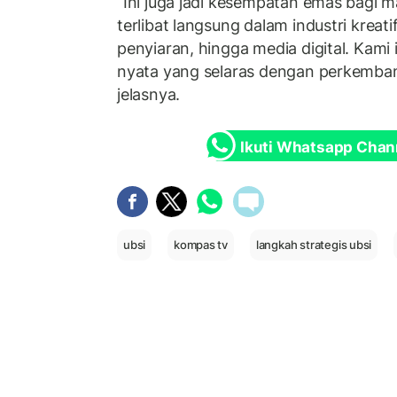
“Ini juga jadi kesempatan emas bagi 
terlibat langsung dalam industri kreatif,
penyiaran, hingga media digital. Kami
nyata yang selaras dengan perkembanga
jelasnya.
Ikuti Whatsapp Chan
ubsi
kompas tv
langkah strategis ubsi