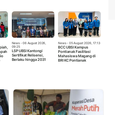
News
- 06 August 2026,
News
- 05 August 2026, 17:13
09:25
piah,
BCC UBSI Kampus
LSP UBSI Kantongi
mpah
Pontianak Fasilitasi
Sertifikat Relisensi,
Go
Mahasiswa Magang di
Berlaku hingga 2031
e
BRI KC Pontianak