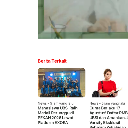
Berita Terkait
News
- 5 jam yang lalu
News
- 5 jam yang lalu
Mahasiswa UBSI Raih
Cuma Berlaku 17
Medali Perunggu di
Agustus! Daftar PMB
PEKAN 2026 Lewat
UBSI dan Amankan J
Platform EXORA
Varsity Eksklusif
Sebelum Kehabisan