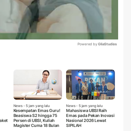
Powered by 
GliaStudios
Mute
News
- 5 jam yang lalu
News
- 5 jam yang lalu
Kesempatan Emas Guru!
Mahasiswa UBSI Raih
Beasiswa S2 hingga 75
Emas pada Pekan Inovasi
aket
Persen di UBSI, Kuliah
Nasional 2026 Lewat
Magister Cuma 18 Bulan
SIPILAH