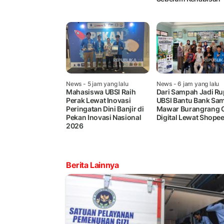
News
- 5 jam yang lalu
News
- 6 jam yang lalu
Mahasiswa UBSI Raih
Dari Sampah Jadi Ru
Perak Lewat Inovasi
UBSI Bantu Bank Sa
Peringatan Dini Banjir di
Mawar Burangrang 
Pekan Inovasi Nasional
Digital Lewat Shope
2026
Berita Lainnya