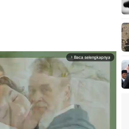
Baca selengkapnya
arrow_forward_ios