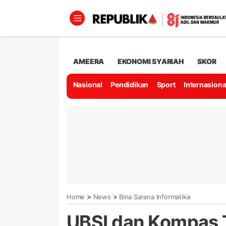
AMEERA
EKONOMI SYARIAH
SKOR
Nasional
Pendidikan
Sport
Internasiona
>
>
Home
News
Bina Sarana Informatika
UBSI dan Kompas 