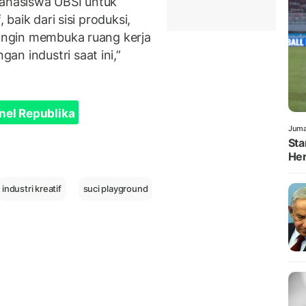
mahasiswa UBSI untuk
 baik dari sisi produksi,
 ingin membuka ruang kerja
n industri saat ini,”
nel Republika
Juma
Sta
Her
industri kreatif
suci playground