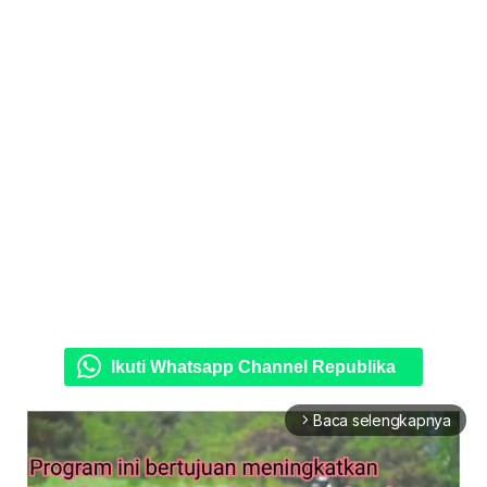
Ikuti Whatsapp Channel Republika
Baca selengkapnya
arrow_forward_ios