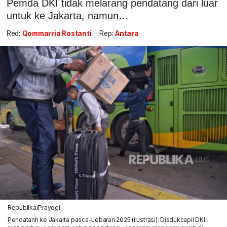
Pemda DKI tidak melarang pendatang dari luar
untuk ke Jakarta, namun…
Red:
Qommarria Rostanti
Rep:
Antara
Republika/Prayogi
Pendatanh ke Jakarta pasca-Lebaran 2025 (ilustrasi). Disdukcapil DKI