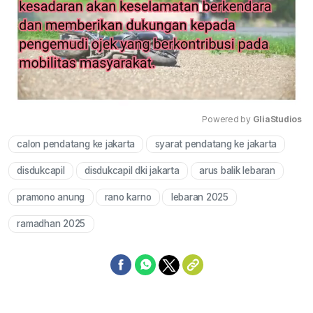
Powered by 
GliaStudios
calon pendatang ke jakarta
syarat pendatang ke jakarta
Mute
disdukcapil
disdukcapil dki jakarta
arus balik lebaran
pramono anung
rano karno
lebaran 2025
ramadhan 2025