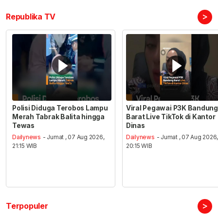
>
Republika TV
Polisi Diduga Terobos Lampu
Viral Pegawai P3K Bandung
Merah Tabrak Balita hingga
Barat Live TikTok di Kantor
Tewas
Dinas
Dailynews
- Jumat , 07 Aug 2026,
Dailynews
- Jumat , 07 Aug 2026
21:15 WIB
20:15 WIB
>
Terpopuler