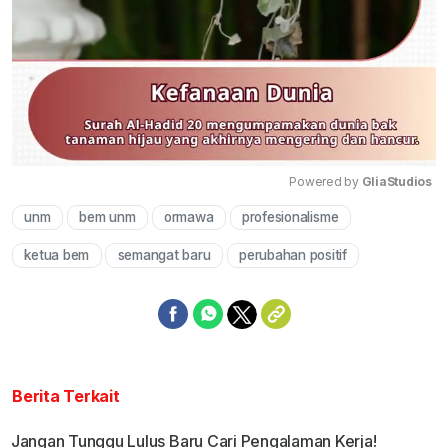
Powered by 
GliaStudios
unm
bem unm
ormawa
profesionalisme
Mute
ketua bem
semangat baru
perubahan positif
Berita Terkait
Jangan Tunggu Lulus Baru Cari Pengalaman Kerja!