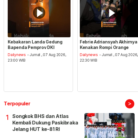
Kebakaran Landa Gedung
Febrie Adriansyah Akhirnya
Bapenda Pemprov DKI
Kenakan Rompi Orange
Dailynews
- Jumat , 07 Aug 2026,
Dailynews
- Jumat , 07 Aug 2026
23:00 WIB
22:30 WIB
>
Terpopuler
Songkok BHS dan Atlas
1
Kembali Dukung Paskibraka
Jelang HUT ke-81 RI