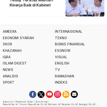
Teddy Teratas Menteri
Kinerja Baik di Kabinet
AMEERA
INTERNASIONAL
EKONOMI SYARIAH
TEKNO
SKOR
BISNIS FINANSIAL
KHAZANAH
ESGNOW
IQRA
VISUAL
ISLAM DIGEST
ENGLISH
NEWS
TV
ANALISIS
RAMADHAN
SPORT
INDEKS
About Us
|
Pedoman Siber
|
Disclaimer
Republika.id
|
Ihram.republika.co.id
|
Retizen.id
|
Rejabar.co.id
|
Rejogja.co.id
|