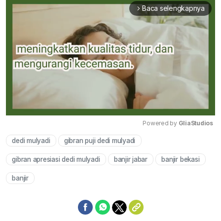
Baca selengkapnya
arrow_forward_ios
Powered by 
GliaStudios
dedi mulyadi
gibran puji dedi mulyadi
Mute
gibran apresiasi dedi mulyadi
banjir jabar
banjir bekasi
banjir