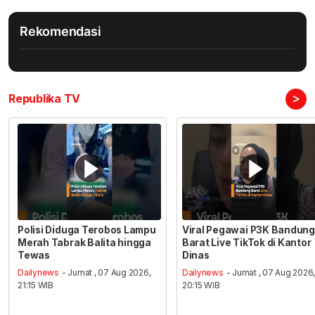
Rekomendasi
>
Republika TV
Polisi Diduga Terobos Lampu
Viral Pegawai P3K Bandung
Merah Tabrak Balita hingga
Barat Live TikTok di Kantor
Tewas
Dinas
Dailynews
- Jumat , 07 Aug 2026,
Dailynews
- Jumat , 07 Aug 2026
21:15 WIB
20:15 WIB