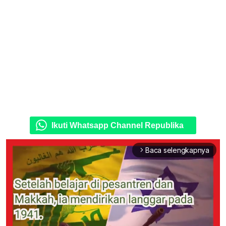
Ikuti Whatsapp Channel Republika
Baca selengkapnya
arrow_forward_ios