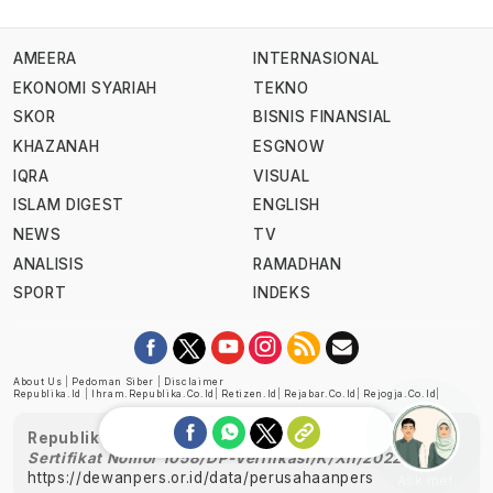
AMEERA
INTERNASIONAL
EKONOMI SYARIAH
TEKNO
SKOR
BISNIS FINANSIAL
KHAZANAH
ESGNOW
IQRA
VISUAL
ISLAM DIGEST
ENGLISH
NEWS
TV
ANALISIS
RAMADHAN
SPORT
INDEKS
About Us
|
Pedoman Siber
|
Disclaimer
Republika.id
|
Ihram.republika.co.id
|
Retizen.id
|
Rejabar.co.id
|
Rejogja.co.id
|
Republika telah diverifikasi oleh Dewan Pers
Sertifikat Nomor 1058/DP-Verifikasi/K/XII/2022
https://dewanpers.or.id/data/perusahaanpers
Ask me!