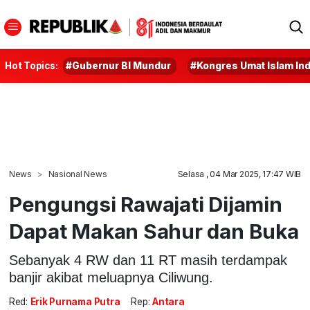
Hot Topics:
#Gubernur BI Mundur
#Kongres Umat Islam In
News
Nasional News
Selasa , 04 Mar 2025, 17:47 WIB
Pengungsi Rawajati Dijamin
Dapat Makan Sahur dan Buka
Sebanyak 4 RW dan 11 RT masih terdampak
banjir akibat meluapnya Ciliwung.
Red:
Erik Purnama Putra
Rep:
Antara