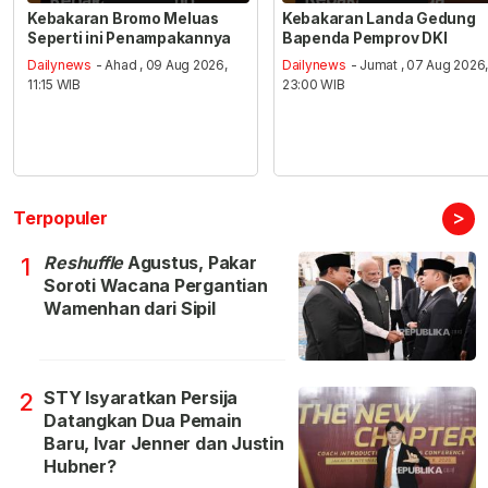
Kebakaran Bromo Meluas
Kebakaran Landa Gedung
Seperti ini Penampakannya
Bapenda Pemprov DKI
Dailynews
- Ahad , 09 Aug 2026,
Dailynews
- Jumat , 07 Aug 2026
11:15 WIB
23:00 WIB
>
Terpopuler
Reshuffle
Agustus, Pakar
1
Soroti Wacana Pergantian
Wamenhan dari Sipil
STY Isyaratkan Persija
2
Datangkan Dua Pemain
Baru, Ivar Jenner dan Justin
Hubner?