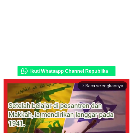
Ikuti Whatsapp Channel Republika
Baca selengkapnya
arrow_forward_ios