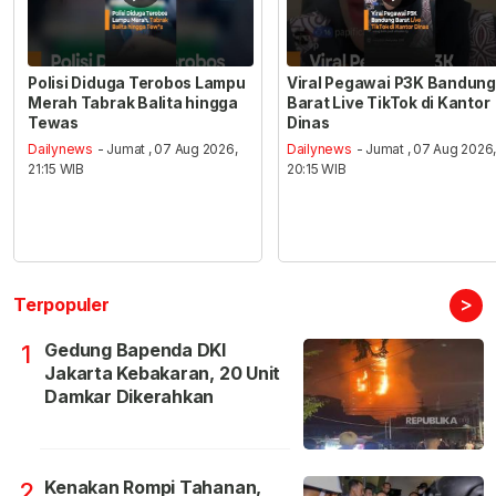
Polisi Diduga Terobos Lampu
Viral Pegawai P3K Bandung
Merah Tabrak Balita hingga
Barat Live TikTok di Kantor
Tewas
Dinas
Dailynews
- Jumat , 07 Aug 2026,
Dailynews
- Jumat , 07 Aug 2026
21:15 WIB
20:15 WIB
>
Terpopuler
Gedung Bapenda DKI
1
Jakarta Kebakaran, 20 Unit
Damkar Dikerahkan
Kenakan Rompi Tahanan,
2