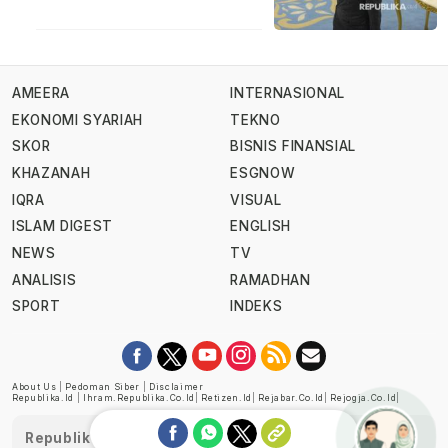
AMEERA
INTERNASIONAL
EKONOMI SYARIAH
TEKNO
SKOR
BISNIS FINANSIAL
KHAZANAH
ESGNOW
IQRA
VISUAL
ISLAM DIGEST
ENGLISH
NEWS
TV
ANALISIS
RAMADHAN
SPORT
INDEKS
About Us
|
Pedoman Siber
|
Disclaimer
Republika.id
|
Ihram.republika.co.id
|
Retizen.id
|
Rejabar.co.id
|
Rejogja.co.id
|
Republika telah diverifikasi oleh Dewan Pers