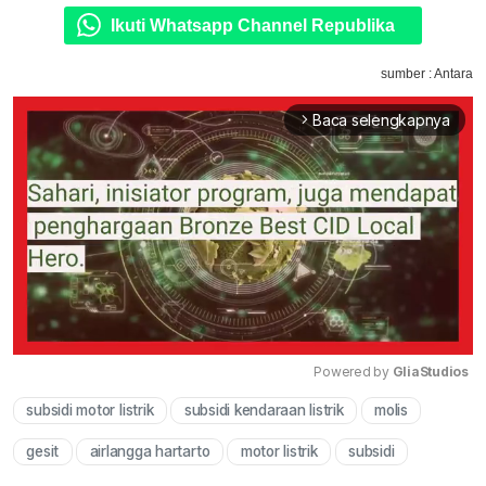
Ikuti Whatsapp Channel Republika
sumber : Antara
Baca selengkapnya
arrow_forward_ios
Powered by 
GliaStudios
subsidi motor listrik
subsidi kendaraan listrik
molis
Mute
gesit
airlangga hartarto
motor listrik
subsidi