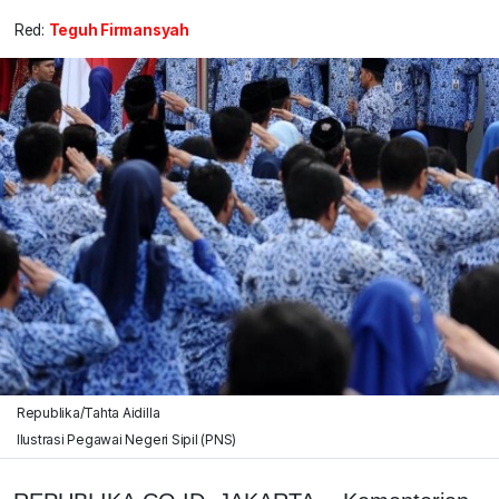
Red:
Teguh Firmansyah
Republika/Tahta Aidilla
Ilustrasi Pegawai Negeri Sipil (PNS)