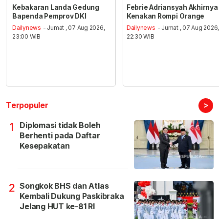
Kebakaran Landa Gedung
Febrie Adriansyah Akhirnya
Bapenda Pemprov DKI
Kenakan Rompi Orange
Dailynews
- Jumat , 07 Aug 2026,
Dailynews
- Jumat , 07 Aug 2026
23:00 WIB
22:30 WIB
>
Terpopuler
Diplomasi tidak Boleh
1
Berhenti pada Daftar
Kesepakatan
Songkok BHS dan Atlas
2
Kembali Dukung Paskibraka
Jelang HUT ke-81 RI