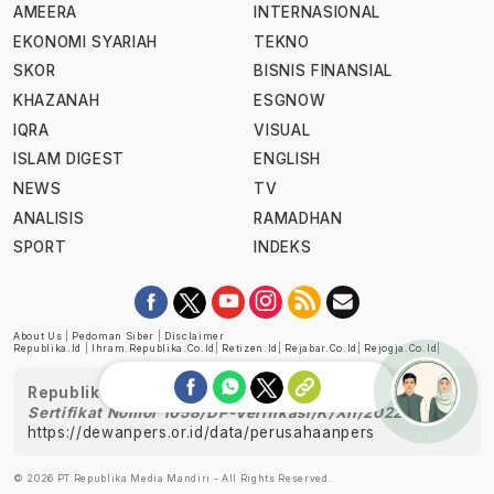
AMEERA
INTERNASIONAL
EKONOMI SYARIAH
TEKNO
SKOR
BISNIS FINANSIAL
KHAZANAH
ESGNOW
IQRA
VISUAL
ISLAM DIGEST
ENGLISH
NEWS
TV
ANALISIS
RAMADHAN
SPORT
INDEKS
About Us
|
Pedoman Siber
|
Disclaimer
Republika.id
|
Ihram.republika.co.id
|
Retizen.id
|
Rejabar.co.id
|
Rejogja.co.id
|
Republika telah diverifikasi oleh Dewan Pers
Sertifikat Nomor 1058/DP-Verifikasi/K/XII/2022
https://dewanpers.or.id/data/perusahaanpers
Ask me!
© 2026 PT Republika Media Mandiri - All Rights Reserved.