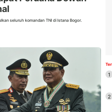
nal
an seluruh komandan TNI di Istana Bogor.
Ter
1
2