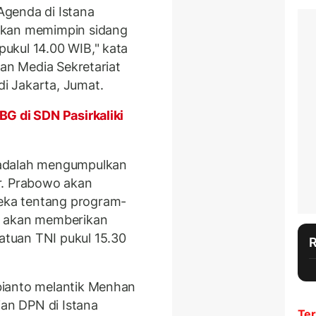
 Agenda di Istana
akan memimpin sidang
pukul 14.00 WIB," kata
dan Media Sekretariat
i Jakarta, Jumat.
G di SDN Pasirkaliki
 adalah mengumpulkan
r. Prabowo akan
ka tentang program-
n akan memberikan
tuan TNI pukul 15.30
bianto melantik Menhan
ian DPN di Istana
Ter