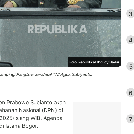
3
4
Foto: Republika/Thoudy Badai
5
ampingi Panglima Jenderal TNI Agus Subiyanto.
6
en Prabowo Subianto akan
ahanan Nasional (DPN) di
/2025) siang WIB. Agenda
7
di Istana Bogor.