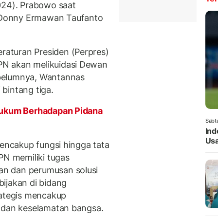
024). Prabowo saat
 Donny Ermawan Taufanto
aturan Presiden (Perpres)
N akan melikuidasi Dewan
belumnya, Wantannas
 bintang tiga.
 Hukum Berhadapan Pidana
Sabt
Ind
Usa
mencakup fungsi hingga tata
PN memiliki tugas
n dan perumusan solusi
ijakan di bidang
rategis mencakup
, dan keselamatan bangsa.