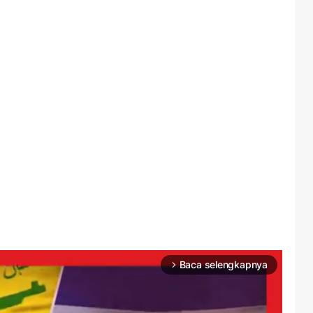
Baca selengkapnya
arrow_forward_ios