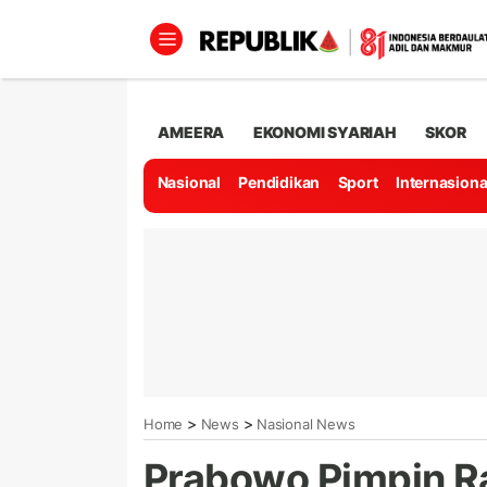
AMEERA
EKONOMI SYARIAH
SKOR
Nasional
Pendidikan
Sport
Internasiona
>
>
Home
News
Nasional News
Prabowo Pimpin R