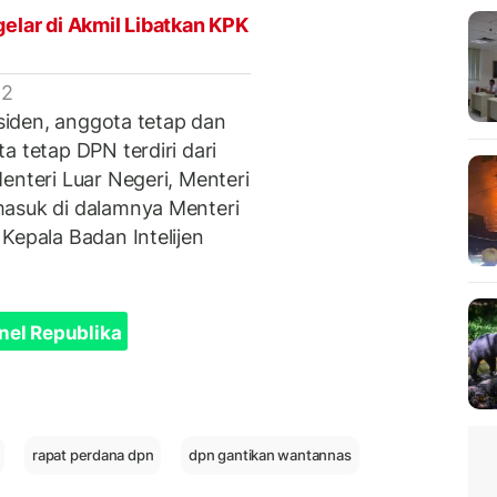
gelar di Akmil Libatkan KPK
 2
esiden, anggota tetap dan
a tetap DPN terdiri dari
enteri Luar Negeri, Menteri
masuk di dalamnya Menteri
Kepala Badan Intelijen
nel Republika
rapat perdana dpn
dpn gantikan wantannas