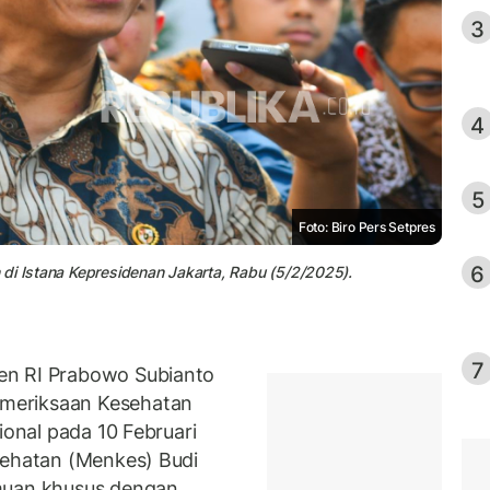
3
4
5
Foto: Biro Pers Setpres
6
di Istana Kepresidenan Jakarta, Rabu (5/2/2025).
7
en RI Prabowo Subianto
meriksaan Kesehatan
ional pada 10 Februari
sehatan (Menkes) Budi
emuan khusus dengan