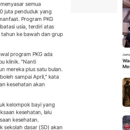
 menyasar semua
80 juta penduduk yang
 manfaat. Program PKG
tasi usia, terdiri atas
m tahun ke bawah dan grup
 awal program PKG ada
Juma
Wa
 klinik. "Nanti
Men
un mereka plus satu bulan.
boleh sampai April," kata
an kesehatan akan
ntuk kelompok bayi yang
ksaan kesehatan, lalu
ksaan kesehatan.
k sekolah dasar (SD) akan