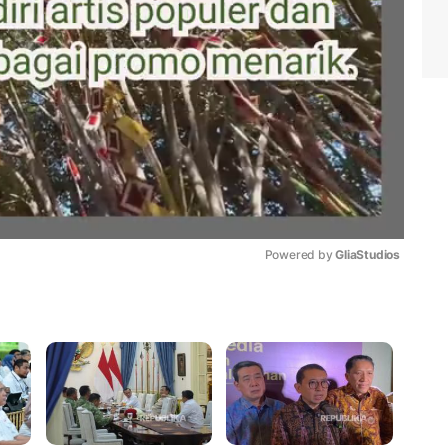
Powered by 
GliaStudios
Mute