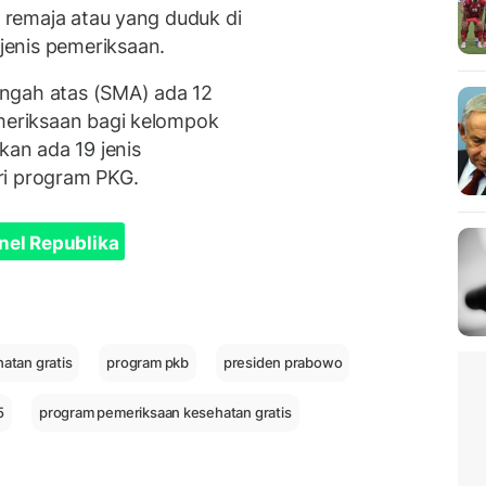
l remaja atau yang duduk di
enis pemeriksaan.
ngah atas (SMA) ada 12
emeriksaan bagi kelompok
kan ada 19 jenis
ri program PKG.
nel Republika
atan gratis
program pkb
presiden prabowo
5
program pemeriksaan kesehatan gratis