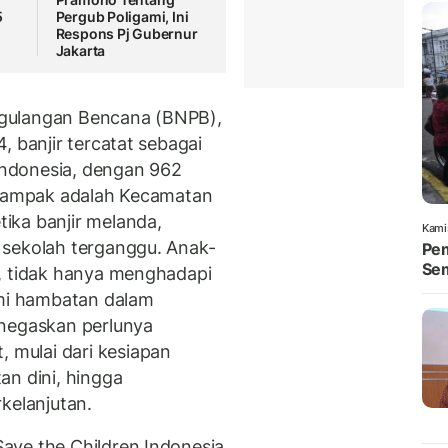
5
Pergub Poligami, Ini
Respons Pj Gubernur
Jakarta
gulangan Bencana (BNPB),
, banjir tercatat sebagai
 Indonesia, dengan 962
erdampak adalah Kecamatan
ika banjir melanda,
Kami
 sekolah terganggu. Anak-
Pem
Se
n, tidak hanya menghadapi
ami hambatan dalam
enegaskan perlunya
mulai dari kesiapan
an dini, hingga
kelanjutan.
ave the Children Indonesia