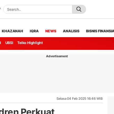
KHAZANAH
IQRA
NEWS
ANALISIS
BISNIS FINANSI
l
UBSI
Telko Highlight
Advertisement
Selasa 04 Feb 2025 16:46 WIB
ldren Perkuat