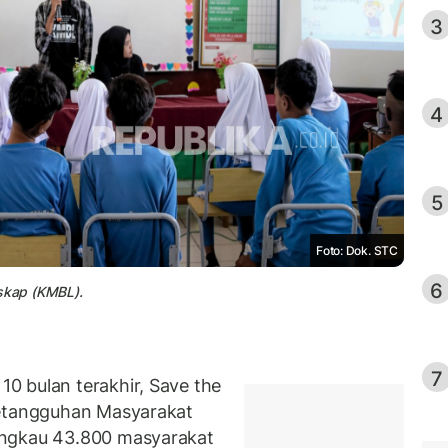
3
4
5
Foto: Dok. STC
6
skap (KMBL).
7
0 bulan terakhir, Save the
Ketangguhan Masyarakat
angkau 43.800 masyarakat