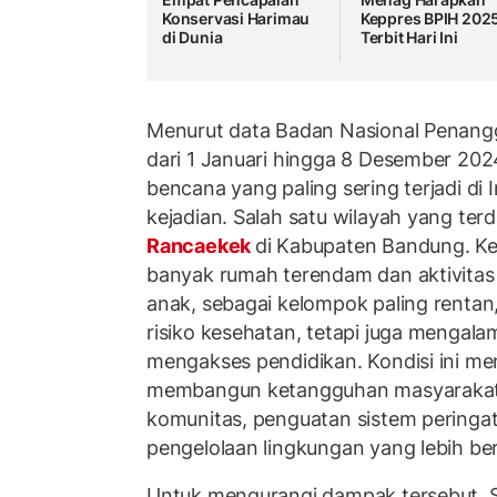
Konservasi Harimau
Keppres BPIH 202
di Dunia
Terbit Hari Ini
Menurut data Badan Nasional Penang
dari 1 Januari hingga 8 Desember 2024
bencana yang paling sering terjadi di
kejadian. Salah satu wilayah yang t
Rancaekek
di Kabupaten Bandung. Ket
banyak rumah terendam dan aktivitas
anak, sebagai kelompok paling renta
risiko kesehatan, tetapi juga mengal
mengakses pendidikan. Kondisi ini m
membangun ketangguhan masyarakat, 
komunitas, penguatan sistem peringat
pengelolaan lingkungan yang lebih ber
Untuk mengurangi dampak tersebut, S