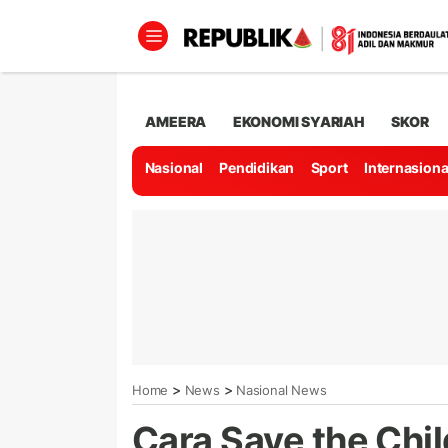
AMEERA
EKONOMI SYARIAH
SKOR
Nasional
Pendidikan
Sport
Internasiona
>
>
Home
News
Nasional News
Cara Save the Chi