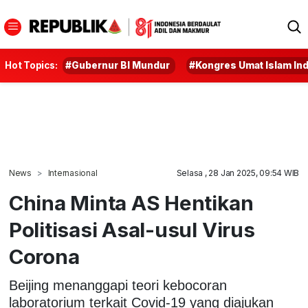
Hot Topics:
#Gubernur BI Mundur
#Kongres Umat Islam In
News
Internasional
Selasa , 28 Jan 2025, 09:54 WIB
China Minta AS Hentikan
Politisasi Asal-usul Virus
Corona
Beijing menanggapi teori kebocoran
laboratorium terkait Covid-19 yang diajukan