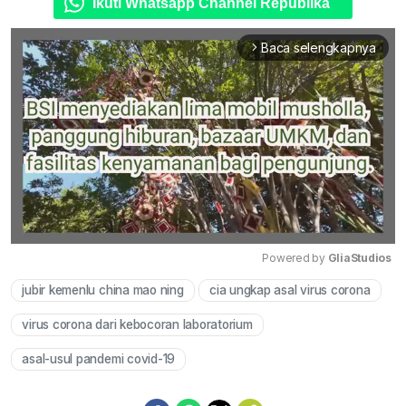
Ikuti Whatsapp Channel Republika
Baca selengkapnya
arrow_forward_ios
Powered by 
GliaStudios
jubir kemenlu china mao ning
cia ungkap asal virus corona
Mute
virus corona dari kebocoran laboratorium
asal-usul pandemi covid-19