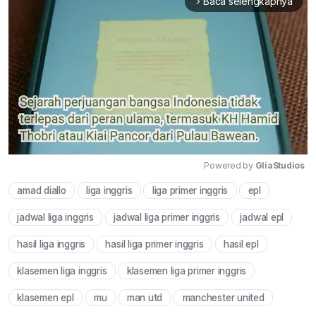
Baca selengkapnya
arrow_forward_ios
Powered by 
GliaStudios
amad diallo
liga inggris
liga primer inggris
epl
Mute
jadwal liga inggris
jadwal liga primer inggris
jadwal epl
hasil liga inggris
hasil liga primer inggris
hasil epl
klasemen liga inggris
klasemen liga primer inggris
klasemen epl
mu
man utd
manchester united