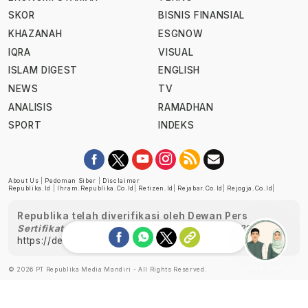
SKOR
BISNIS FINANSIAL
KHAZANAH
ESGNOW
IQRA
VISUAL
ISLAM DIGEST
ENGLISH
NEWS
TV
ANALISIS
RAMADHAN
SPORT
INDEKS
About Us
|
Pedoman Siber
|
Disclaimer
Republika.id
|
Ihram.republika.co.id
|
Retizen.id
|
Rejabar.co.id
|
Rejogja.co.id
|
Republika telah diverifikasi oleh Dewan Pers
Sertifikat Nomor 1058/DP-Verifikasi/K/XII/2022
https://dewanpers.or.id/data/perusahaanpers
Ask me!
© 2026 PT Republika Media Mandiri - All Rights Reserved.