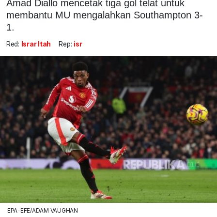
Amad Diallo mencetak tiga gol telat untuk
membantu MU mengalahkan Southampton 3-
1.
Red:
Israr Itah
Rep:
isr
EPA-EFE/ADAM VAUGHAN