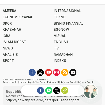
AMEERA
INTERNASIONAL
EKONOMI SYARIAH
TEKNO
SKOR
BISNIS FINANSIAL
KHAZANAH
ESGNOW
IQRA
VISUAL
ISLAM DIGEST
ENGLISH
NEWS
TV
ANALISIS
RAMADHAN
SPORT
INDEKS
About Us
|
Pedoman Siber
|
Disclaimer
Republika.id
|
Ihram.republika.co.id
|
Retizen.id
|
Rejabar.co.id
|
Rejogja.co.id
|
Republika telah diverifikasi oleh Dewan Pers
Sertifikat Nomor 1058/DP-Verifikasi/K/XII/2022
https://dewanpers.or.id/data/perusahaanpers
Ask me!