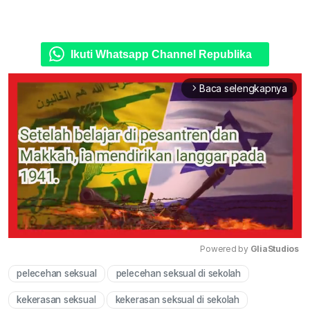
Ikuti Whatsapp Channel Republika
Baca selengkapnya
arrow_forward_ios
Powered by 
GliaStudios
pelecehan seksual
pelecehan seksual di sekolah
Mute
kekerasan seksual
kekerasan seksual di sekolah