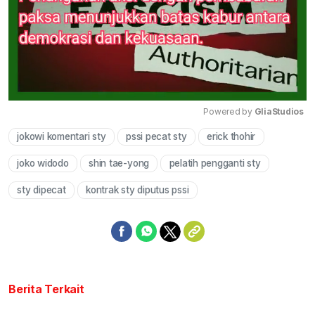
Powered by 
GliaStudios
jokowi komentari sty
pssi pecat sty
erick thohir
Mute
joko widodo
shin tae-yong
pelatih pengganti sty
sty dipecat
kontrak sty diputus pssi
Berita Terkait